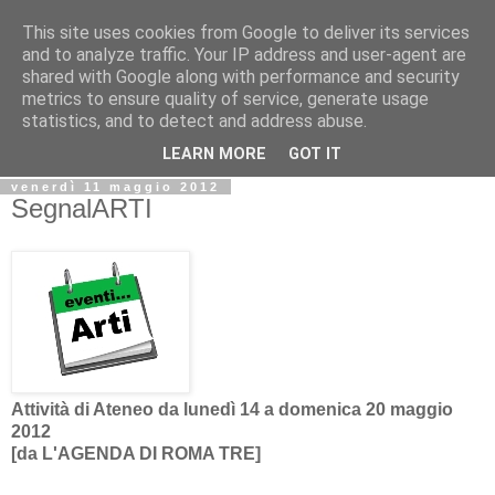
This site uses cookies from Google to deliver its services
Biblio@rti in
and to analyze traffic. Your IP address and user-agent are
shared with Google along with performance and security
metrics to ensure quality of service, generate usage
Il Blog della Biblioteca di Area delle arti per condividere
statistics, and to detect and address abuse.
informazioni iniziative incontri
LEARN MORE
GOT IT
venerdì 11 maggio 2012
SegnalARTI
Attività di Ateneo da lunedì 14 a domenica 20 maggio
2012
[da L'AGENDA DI ROMA TRE]