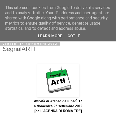
This site uses cookies from Google to deliver its services
Biblio@rti in
and to analyze traffic. Your IP address and user-agent are
shared with Google along with performance and security
metrics to ensure quality of service, generate usage
Il Blog della Biblioteca di Area delle arti per condividere
statistics, and to detect and address abuse.
informazioni iniziative incontri
LEARN MORE
GOT IT
venerdì 14 settembre 2012
SegnalARTI
Attività di Ateneo da lunedì 17
a domenica 23 settembre 2012
[da
L'AGENDA DI ROMA TRE]