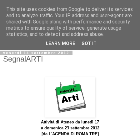
This site uses cookies from Google to deliver its services
Biblio@rti in
and to analyze traffic. Your IP address and user-agent are
shared with Google along with performance and security
metrics to ensure quality of service, generate usage
Il Blog della Biblioteca di Area delle arti per condividere
statistics, and to detect and address abuse.
informazioni iniziative incontri
LEARN MORE
GOT IT
venerdì 14 settembre 2012
SegnalARTI
Attività di Ateneo da lunedì 17
a domenica 23 settembre 2012
[da
L'AGENDA DI ROMA TRE]