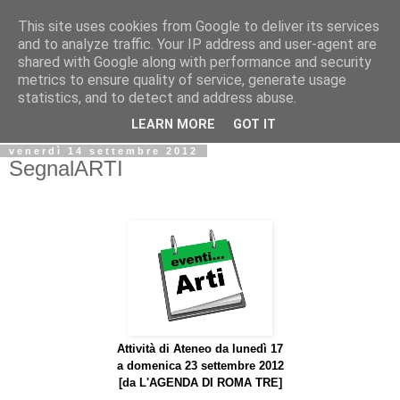
This site uses cookies from Google to deliver its services
Biblio@rti in
and to analyze traffic. Your IP address and user-agent are
shared with Google along with performance and security
metrics to ensure quality of service, generate usage
Il Blog della Biblioteca di Area delle arti per condividere
statistics, and to detect and address abuse.
informazioni iniziative incontri
LEARN MORE
GOT IT
venerdì 14 settembre 2012
SegnalARTI
Attività di Ateneo da lunedì 17
a domenica 23 settembre 2012
[da
L'AGENDA DI ROMA TRE]