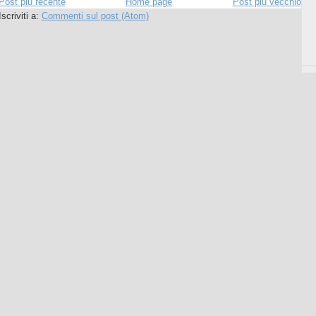
Post più recente
Home page
Post più vecchio
Iscriviti a:
Commenti sul post (Atom)