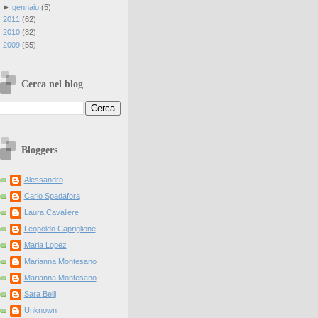
►
gennaio
(
5
)
►
2011
(
62
)
►
2010
(
82
)
►
2009
(
55
)
Cerca nel blog
Bloggers
Alessandro
Carlo Spadafora
Laura Cavaliere
Leopoldo Capriglione
Maria Lopez
Marianna Montesano
Marianna Montesano
Sara Belli
Unknown