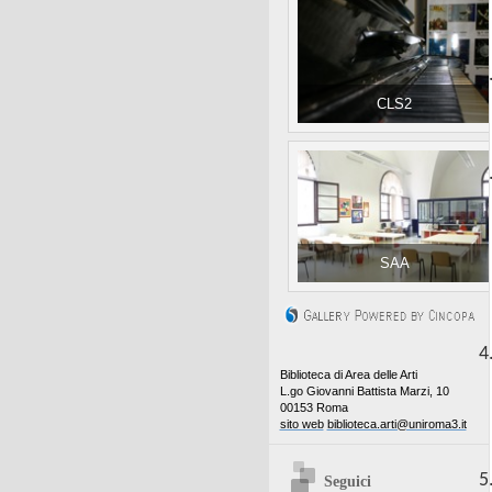
2
CLS2
3
SAA
4
Biblioteca di Area delle Arti
L.go Giovanni Battista Marzi, 10
00153 Roma
sito web
biblioteca.arti@uniroma3.it
5
Seguici