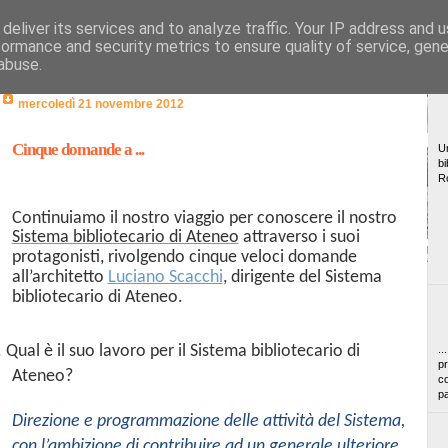
deliver its services and to analyze traffic. Your IP address and 
formance and security metrics to ensure quality of service, gen
abuse.
mercoledì 21 novembre 2012
Cinque domande a ...
Un
bi
R
Continuiamo il nostro viaggio per conoscere il nostro
Sistema bibliotecario di Ateneo
attraverso i suoi
protagonisti, rivolgendo cinque veloci domande
all’architetto
Luciano Scacchi
, dirigente del Sistema
bibliotecario di Ateneo.
. Qual è il suo lavoro per il Sistema bibliotecario di
..
pr
Ateneo?
co
pa
Direzione e programmazione delle attività del Sistema,
con l’ambizione di contribuire ad un generale ulteriore