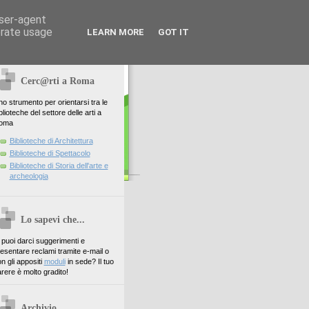
user-agent
erate usage
LEARN MORE
GOT IT
Cerc@rti a Roma
o strumento per orientarsi tra le
blioteche del settore delle arti a
oma
Biblioteche di Architettura
Biblioteche di Spettacolo
Biblioteche di Storia dell'arte e
archeologia
Lo sapevi che...
. puoi darci suggerimenti e
esentare reclami tramite e-mail o
n gli appositi
moduli
in sede? Il tuo
rere è molto gradito!
Archivio