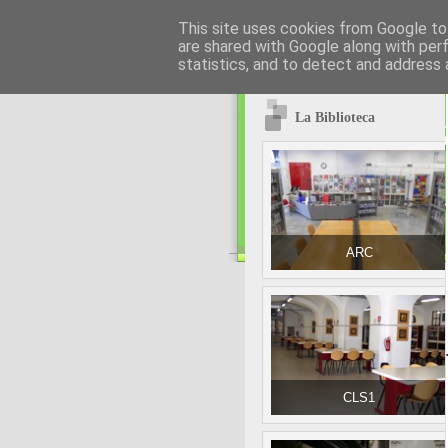
This site uses cookies from Google to 
are shared with Google along with per
statistics, and to detect and address 
La Biblioteca
ARC
1
CLS1