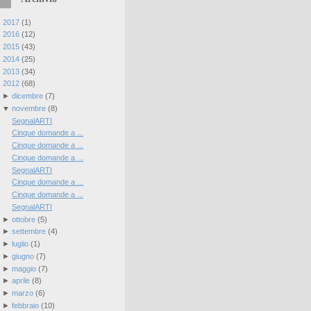
►
2017
(
1
)
►
2016
(
12
)
►
2015
(
43
)
►
2014
(
25
)
►
2013
(
34
)
▼
2012
(
68
)
►
dicembre
(
7
)
▼
novembre
(
8
)
SegnalARTI
Cinque domande a ...
Cinque domande a ...
Cinque domande a ...
SegnalARTI
Cinque domande a ...
Cinque domande a ...
SegnalARTI
►
ottobre
(
5
)
►
settembre
(
4
)
►
luglio
(
1
)
►
giugno
(
7
)
►
maggio
(
7
)
►
aprile
(
8
)
►
marzo
(
6
)
►
febbraio
(
10
)