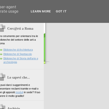
user-agent
erate usage
LEARN MORE
GOT IT
Cerc@rti a Roma
o strumento per orientarsi tra le
blioteche del settore delle arti a
oma
Biblioteche di Architettura
Biblioteche di Spettacolo
Biblioteche di Storia dell'arte e
archeologia
Lo sapevi che...
. puoi darci suggerimenti e
esentare reclami tramite e-mail o
n gli appositi
moduli
in sede? Il tuo
rere è molto gradito!
Archivio