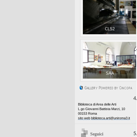
2
CLS2
3
SAA
4
Biblioteca di Area delle Arti
L.go Giovanni Battista Marzi, 10
00153 Roma
sito web
biblioteca.arti@uniroma3.it
5
Seguici