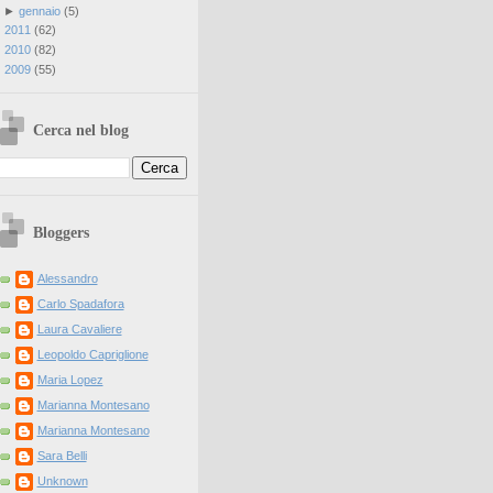
►
gennaio
(
5
)
►
2011
(
62
)
►
2010
(
82
)
►
2009
(
55
)
Cerca nel blog
Bloggers
Alessandro
Carlo Spadafora
Laura Cavaliere
Leopoldo Capriglione
Maria Lopez
Marianna Montesano
Marianna Montesano
Sara Belli
Unknown