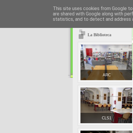
This site uses cookies from Google to 
are shared with Google along with per
statistics, and to detect and address 
La Biblioteca
ARC
1
CLS1