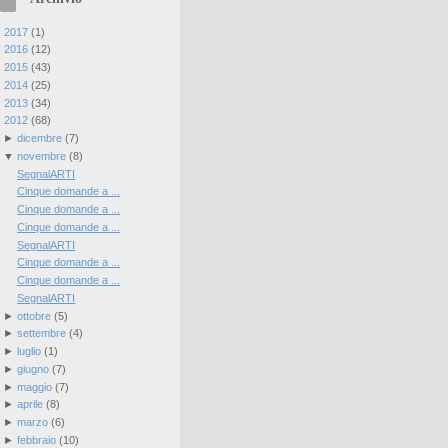
►
2017
(
1
)
►
2016
(
12
)
►
2015
(
43
)
►
2014
(
25
)
►
2013
(
34
)
▼
2012
(
68
)
►
dicembre
(
7
)
▼
novembre
(
8
)
SegnalARTI
Cinque domande a ...
Cinque domande a ...
Cinque domande a ...
SegnalARTI
Cinque domande a ...
Cinque domande a ...
SegnalARTI
►
ottobre
(
5
)
►
settembre
(
4
)
►
luglio
(
1
)
►
giugno
(
7
)
►
maggio
(
7
)
►
aprile
(
8
)
►
marzo
(
6
)
►
febbraio
(
10
)