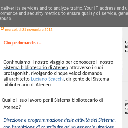
deliver its services and to analyze traffic. Your IP address and 
formance and security metrics to ensure quality of service, gen
abuse.
mercoledì 21 novembre 2012
Cinque domande a ...
Un
bi
R
Continuiamo il nostro viaggio per conoscere il nostro
Sistema bibliotecario di Ateneo
attraverso i suoi
protagonisti, rivolgendo cinque veloci domande
all’architetto
Luciano Scacchi
, dirigente del Sistema
bibliotecario di Ateneo.
. Qual è il suo lavoro per il Sistema bibliotecario di
..
pr
Ateneo?
co
pa
Direzione e programmazione delle attività del Sistema,
con l’ambizione di contribuire ad un generale ulteriore