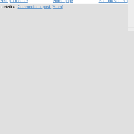
Post più recente
Home page
Post più vecchio
Iscriviti a:
Commenti sul post (Atom)