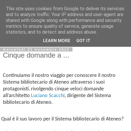
This site uses cookies from Google to deliver its services
Biblio@rti in
and to analyze traffic. Your IP address and user-agent are
shared with Google along with performance and security
metrics to ensure quality of service, generate usage
Il Blog della Biblioteca di Area delle arti per condividere
statistics, and to detect and address abuse.
informazioni iniziative incontri
LEARN MORE
GOT IT
mercoledì 21 novembre 2012
Cinque domande a ...
Continuiamo il nostro viaggio per conoscere il nostro
Sistema bibliotecario di Ateneo
attraverso i suoi
protagonisti, rivolgendo cinque veloci domande
all’architetto
Luciano Scacchi
, dirigente del Sistema
bibliotecario di Ateneo.
 Qual è il suo lavoro per il Sistema bibliotecario di Ateneo?