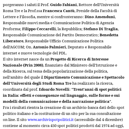
porgeranno i saluti il Prof.
Guido Fabiani
, Rettore dell’Università
Roma Tre e la Prof.ssa
Francesca Cantù
, Preside della Facoltà di
Lettere e Filosofia, mentre si confronteranno:
Dino Amenduni
,
Responsabile nuovi media e Comunicazione Politica di Agenzia
Proforma;
Filippo Ceccarelli
, la Repubblica;
Stefano Di Traglia
,
Responsabile Comunicazione del Partito Democratico;
Benedetta
Liberatore
, Responsabile Ufficio Comunicazione Politica
dell’AGCOM; On.
Antonio Palmieri
, Deputato e Responsabile
internet e nuove tecnologie del PDL.
Il sito internet nasce da un
Progetto di Ricerca di Interesse
Nazionale (Prin 2008)
, finanziato dal Ministero dell’Istruzione e
della Ricerca, sul tema della popolarizzazione della politica,
nell’ambito del quale il
Dipartimento Comunicazione e Spettacolo
dell’Università degli Studi Roma Tre
ha realizzato la ricerca,
coordinata dal prof.
Edoardo Novelli
: “
Trent’anni di spot politici
in Italia: effetti e conseguenze sul linguaggio, sulle forme e sui
modelli della comunicazione e della narrazione politica
”.
Fra i risultati rientra la creazione di un archivio-banca dati dello spot
politico italiano e la costituzione di un sito per la sua consultazione
on line. Il sito
www.archivispotpolitici.it
(accessibile dal 4 dicembre)
contiene al momento circa 450 spot politici prodotti dal 1974 ad oggi,