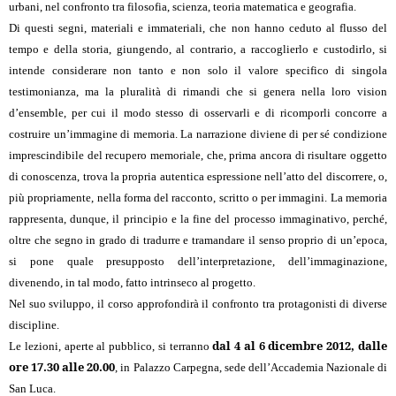
urbani, nel confronto tra filosofia, scienza, teoria matematica e geografia.
Di questi segni, materiali e immateriali, che non hanno ceduto al flusso del
tempo e della storia, giungendo, al contrario, a raccoglierlo e custodirlo, si
intende considerare non tanto e non solo il valore specifico di singola
testimonianza, ma la pluralità di rimandi che si genera nella loro vision
d’ensemble, per cui il modo stesso di osservarli e di ricomporli concorre a
costruire un’immagine di memoria. La narrazione diviene di per sé condizione
imprescindibile del recupero memoriale, che, prima ancora di risultare oggetto
di conoscenza, trova la propria autentica espressione nell’atto del discorrere, o,
più propriamente, nella forma del racconto, scritto o per immagini. La memoria
rappresenta, dunque, il principio e la fine del processo immaginativo, perché,
oltre che segno in grado di tradurre e tramandare il senso proprio di un’epoca,
si pone quale presupposto dell’interpretazione, dell’immaginazione,
divenendo, in tal modo, fatto intrinseco al progetto.
Nel suo sviluppo, il corso approfondirà il confronto tra protagonisti di diverse
discipline.
dal 4 al 6 dicembre 2012, dalle
Le lezioni, aperte al pubblico, si terranno
ore 17.30 alle 20.00
, in Palazzo Carpegna, sede dell’Accademia Nazionale di
San Luca.