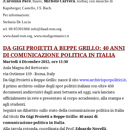
Carolina Pace
Michele Carreca
(
, flauto;
, tiorba), con musiche di
Kapsberger, Castello, J.S. Bach.
Per informazioni:
Stefania De Lucia
tel. 06 85301666
info@daad-rom.org
www.daad-rom.org
,
www.studigermanici.it
DA GIGI PROIETTI A BEPPE GRILLO: 40 ANNI
DI COMUNICAZIONE POLITICA IN ITALIA
Martedì 4 Dicembre 2012, ore 11:30
Aula Magna del Rettorato
via Ostiense 159 - Roma, Italy
Da Gigi Proietti a Beppe Grillo: nasce il sito
www.archivispotpolitici.it
,
il primo archivio online degli spot politici italiani con oltre 450
documenti audiovisivi dagli anni Settanta ad oggi, sarà lanciato
ufficialmente in rete e presentato al corpo accademico, alla stampa e
agli studenti.
Seguirà un dibattito sullo stato della comunicazione politica in Italia
dal titolo
Da Gigi Proietti a Beppe Grillo: 40 anni di
comunicazione politica in Italia
.
Alla tavola rotonda, coordinata dal Prof.
Edoardo Novelli
,