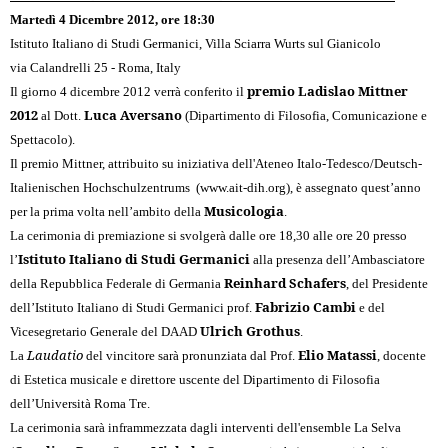
Martedì 4 Dicembre 2012, ore 18:30
Istituto Italiano di Studi Germanici, Villa Sciarra Wurts sul Gianicolo
via Calandrelli 25 - Roma, Italy
premio Ladislao Mittner
Il giorno 4 dicembre 2012 verrà conferito il
2012
Luca Aversano
al Dott.
(Dipartimento di Filosofia, Comunicazione e
Spettacolo).
Il premio Mittner, attribuito su iniziativa dell'Ateneo Italo-Tedesco/Deutsch-
Italienischen Hochschulzentrums (
www.ait-dih.org
), è assegnato quest’anno
Musicologia
per la prima volta nell’ambito della
.
La cerimonia di premiazione si svolgerà dalle ore 18,30 alle ore 20 presso
Istituto Italiano di Studi Germanici
l’
alla presenza dell’Ambasciatore
Reinhard Schafers
della Repubblica Federale di Germania
, del Presidente
Fabrizio Cambi
dell’Istituto Italiano di Studi Germanici prof.
e del
Ulrich Grothus
Vicesegretario Generale del DAAD
.
Laudatio
Elio Matassi
La
del vincitore sarà pronunziata dal Prof.
, docente
di Estetica musicale e direttore uscente del Dipartimento di Filosofia
dell’Università Roma Tre.
La cerimonia sarà inframmezzata dagli interventi dell'ensemble La Selva