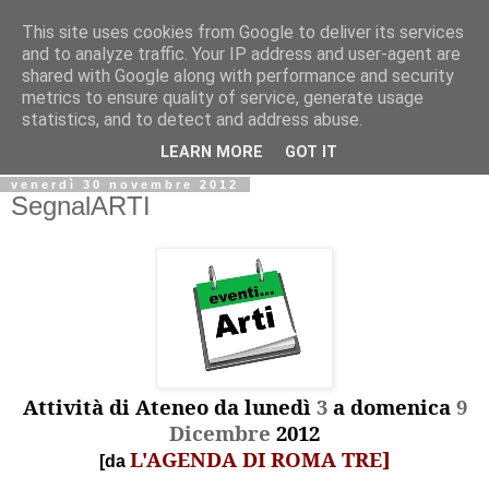
This site uses cookies from Google to deliver its services
Biblio@rti in
and to analyze traffic. Your IP address and user-agent are
shared with Google along with performance and security
metrics to ensure quality of service, generate usage
Il Blog della Biblioteca di Area delle arti per condividere
statistics, and to detect and address abuse.
informazioni iniziative incontri
LEARN MORE
GOT IT
venerdì 30 novembre 2012
SegnalARTI
Attività di Ateneo da lunedì
3
a domenica
9
Dicembre
2012
L'AGENDA DI ROMA TRE]
[da