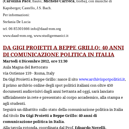
Carolina Pace
Michele Carreca
(
, flauto;
, tiorba), con musiche di
Kapsberger, Castello, J.S. Bach.
Per informazioni:
Stefania De Lucia
tel. 06 85301666
info@daad-rom.org
www.daad-rom.org
,
www.studigermanici.it
DA GIGI PROIETTI A BEPPE GRILLO: 40 ANNI
DI COMUNICAZIONE POLITICA IN ITALIA
Martedì 4 Dicembre 2012, ore 11:30
Aula Magna del Rettorato
via Ostiense 159 - Roma, Italy
Da Gigi Proietti a Beppe Grillo: nasce il sito
www.archivispotpolitici.it
,
il primo archivio online degli spot politici italiani con oltre 450
documenti audiovisivi dagli anni Settanta ad oggi, sarà lanciato
ufficialmente in rete e presentato al corpo accademico, alla stampa e
agli studenti.
Seguirà un dibattito sullo stato della comunicazione politica in Italia
dal titolo
Da Gigi Proietti a Beppe Grillo: 40 anni di
comunicazione politica in Italia
.
Alla tavola rotonda, coordinata dal Prof.
Edoardo Novelli
,