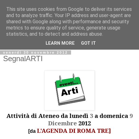
This site uses cookies from Google to deliver its services
Biblio@rti in
and to analyze traffic. Your IP address and user-agent are
shared with Google along with performance and security
metrics to ensure quality of service, generate usage
Il Blog della Biblioteca di Area delle arti per condividere
statistics, and to detect and address abuse.
informazioni iniziative incontri
LEARN MORE
GOT IT
venerdì 30 novembre 2012
SegnalARTI
Attività di Ateneo da lunedì
3
a domenica
9
Dicembre
2012
L'AGENDA DI ROMA TRE]
[da