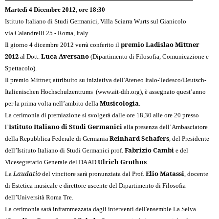
Martedì 4 Dicembre 2012, ore 18:30
Istituto Italiano di Studi Germanici, Villa Sciarra Wurts sul Gianicolo
via Calandrelli 25 - Roma, Italy
premio Ladislao Mittner
Il giorno 4 dicembre 2012 verrà conferito il
2012
Luca Aversano
al Dott.
(Dipartimento di Filosofia, Comunicazione e
Spettacolo).
Il premio Mittner, attribuito su iniziativa dell'Ateneo Italo-Tedesco/Deutsch-
Italienischen Hochschulzentrums (
www.ait-dih.org
), è assegnato quest’anno
Musicologia
per la prima volta nell’ambito della
.
La cerimonia di premiazione si svolgerà dalle ore 18,30 alle ore 20 presso
Istituto Italiano di Studi Germanici
l’
alla presenza dell’Ambasciatore
Reinhard Schafers
della Repubblica Federale di Germania
, del Presidente
Fabrizio Cambi
dell’Istituto Italiano di Studi Germanici prof.
e del
Ulrich Grothus
Vicesegretario Generale del DAAD
.
Laudatio
Elio Matassi
La
del vincitore sarà pronunziata dal Prof.
, docente
di Estetica musicale e direttore uscente del Dipartimento di Filosofia
dell’Università Roma Tre.
La cerimonia sarà inframmezzata dagli interventi dell'ensemble La Selva