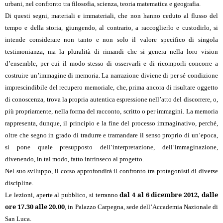
urbani, nel confronto tra filosofia, scienza, teoria matematica e geografia.
Di questi segni, materiali e immateriali, che non hanno ceduto al flusso del
tempo e della storia, giungendo, al contrario, a raccoglierlo e custodirlo, si
intende considerare non tanto e non solo il valore specifico di singola
testimonianza, ma la pluralità di rimandi che si genera nella loro vision
d’ensemble, per cui il modo stesso di osservarli e di ricomporli concorre a
costruire un’immagine di memoria. La narrazione diviene di per sé condizione
imprescindibile del recupero memoriale, che, prima ancora di risultare oggetto
di conoscenza, trova la propria autentica espressione nell’atto del discorrere, o,
più propriamente, nella forma del racconto, scritto o per immagini. La memoria
rappresenta, dunque, il principio e la fine del processo immaginativo, perché,
oltre che segno in grado di tradurre e tramandare il senso proprio di un’epoca,
si pone quale presupposto dell’interpretazione, dell’immaginazione,
divenendo, in tal modo, fatto intrinseco al progetto.
Nel suo sviluppo, il corso approfondirà il confronto tra protagonisti di diverse
discipline.
dal 4 al 6 dicembre 2012, dalle
Le lezioni, aperte al pubblico, si terranno
ore 17.30 alle 20.00
, in Palazzo Carpegna, sede dell’Accademia Nazionale di
San Luca.