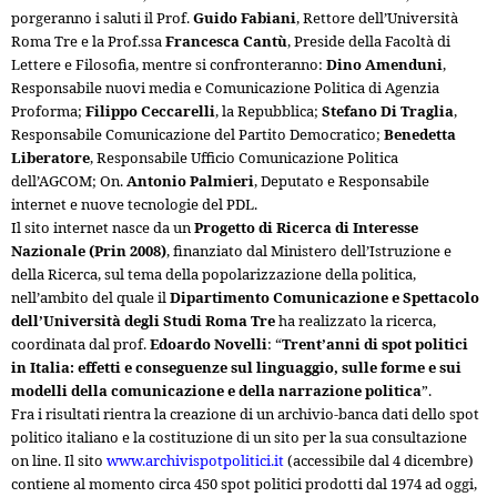
porgeranno i saluti il Prof.
Guido Fabiani
, Rettore dell’Università
Roma Tre e la Prof.ssa
Francesca Cantù
, Preside della Facoltà di
Lettere e Filosofia, mentre si confronteranno:
Dino Amenduni
,
Responsabile nuovi media e Comunicazione Politica di Agenzia
Proforma;
Filippo Ceccarelli
, la Repubblica;
Stefano Di Traglia
,
Responsabile Comunicazione del Partito Democratico;
Benedetta
Liberatore
, Responsabile Ufficio Comunicazione Politica
dell’AGCOM; On.
Antonio Palmieri
, Deputato e Responsabile
internet e nuove tecnologie del PDL.
Il sito internet nasce da un
Progetto di Ricerca di Interesse
Nazionale (Prin 2008)
, finanziato dal Ministero dell’Istruzione e
della Ricerca, sul tema della popolarizzazione della politica,
nell’ambito del quale il
Dipartimento Comunicazione e Spettacolo
dell’Università degli Studi Roma Tre
ha realizzato la ricerca,
coordinata dal prof.
Edoardo Novelli
: “
Trent’anni di spot politici
in Italia: effetti e conseguenze sul linguaggio, sulle forme e sui
modelli della comunicazione e della narrazione politica
”.
Fra i risultati rientra la creazione di un archivio-banca dati dello spot
politico italiano e la costituzione di un sito per la sua consultazione
on line. Il sito
www.archivispotpolitici.it
(accessibile dal 4 dicembre)
contiene al momento circa 450 spot politici prodotti dal 1974 ad oggi,