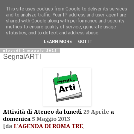
This site uses cookies from Google to deliver its services
Biblio@rti in
and to analyze traffic. Your IP address and user-agent are
shared with Google along with performance and security
metrics to ensure quality of service, generate usage
Il Blog della Biblioteca di Area delle arti per condividere
statistics, and to detect and address abuse.
informazioni iniziative incontri
LEARN MORE
GOT IT
giovedì 2 maggio 2013
SegnalARTI
Attività di Ateneo da lunedì
29 Aprile
a
domenica
5 Maggio 2013
[da
L'AGENDA DI ROMA TRE
]