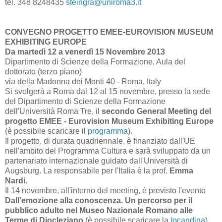
tel. 348 8248435
steingra@uniroma3.it
CONVEGNO PROGETTO EMEE-EUROVISION MUSEUM
EXHIBITING EUROPE
Da martedì 12 a venerdì 15 Novembre 2013
Dipartimento di Scienze della Formazione, Aula del
dottorato (terzo piano)
via della Madonna dei Monti 40 - Roma, Italy
Si svolgerà a Roma dal 12 al 15 novembre, presso la sede
del Dipartimento di Scienze della Formazione
dell'Università Roma Tre, il
secondo General Meeting del
progetto EMEE - Eurovision Museum Exhibiting Europe
(è possibile scaricare il
programma
).
Il progetto, di durata quadriennale, è finanziato dall'UE
nell'ambito del Programma Cultura e sarà sviluppato da un
partenariato internazionale guidato dall'Università di
Augsburg. La responsabile per l'Italia è la prof.
Emma
Nardi
.
Il 14 novembre, all'interno del meeting, è previsto l'evento
Dall'emozione alla conoscenza. Un percorso per il
pubblico adulto nel Museo Nazionale Romano alle
Terme di Diocleziano
(è possibile scaricare la
locandina
).