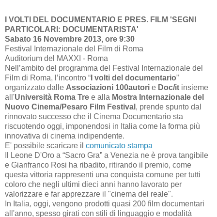
I VOLTI DEL DOCUMENTARIO E PRES. FILM 'SEGNI
PARTICOLARI: DOCUMENTARISTA'
Sabato 16 Novembre 2013, ore 9:30
Festival Internazionale del Film di Roma
Auditorium del MAXXI - Roma
Nell’ambito del programma del Festival Internazionale del
Film di Roma, l’incontro “
I volti del documentario
”
organizzato dalle
Associazioni 100autori
e
Doc/it
insieme
all'
Università Roma Tre
e alla
Mostra Internazionale del
Nuovo Cinema/Pesaro Film Festival
, prende spunto dal
rinnovato successo che il Cinema Documentario sta
riscuotendo oggi, imponendosi in Italia come la forma più
innovativa di cinema indipendente.
E' possibile scaricare il
comunicato stampa
Il Leone D'Oro a “Sacro Gra” a Venezia ne è prova tangibile
e Gianfranco Rosi ha ribadito, ritirando il premio, come
questa vittoria rappresenti una conquista comune per tutti
coloro che negli ultimi dieci anni hanno lavorato per
valorizzare e far apprezzare il "cinema del reale".
In Italia, oggi, vengono prodotti quasi 200 film documentari
all'anno, spesso girati con stili di linguaggio e modalità