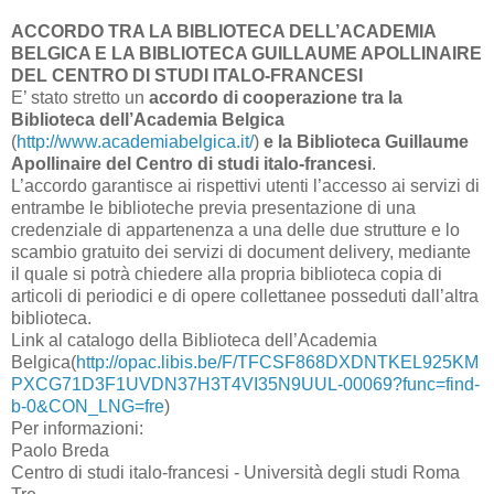
ACCORDO TRA LA BIBLIOTECA DELL’ACADEMIA
BELGICA E LA BIBLIOTECA GUILLAUME APOLLINAIRE
DEL CENTRO DI STUDI ITALO-FRANCESI
E’ stato stretto un
accordo di cooperazione tra la
Biblioteca dell’Academia Belgica
(
http://www.academiabelgica.it/
)
e la Biblioteca Guillaume
Apollinaire del Centro di studi italo-francesi
.
L’accordo garantisce ai rispettivi utenti l’accesso ai servizi di
entrambe le biblioteche previa presentazione di una
credenziale di appartenenza a una delle due strutture e lo
scambio gratuito dei servizi di document delivery, mediante
il quale si potrà chiedere alla propria biblioteca copia di
articoli di periodici e di opere collettanee posseduti dall’altra
biblioteca.
Link al catalogo della Biblioteca dell’Academia
Belgica(
http://opac.libis.be/F/TFCSF868DXDNTKEL925KM
PXCG71D3F1UVDN37H3T4VI35N9UUL-00069?func=find-
b-0&CON_LNG=fre
)
Per informazioni:
Paolo Breda
Centro di studi italo-francesi - Università degli studi Roma