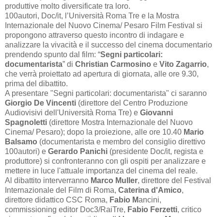
produttive molto diversificate tra loro.
100autori, Doc/it, l’Università Roma Tre e la Mostra
Internazionale del Nuovo Cinema/ Pesaro Film Festival si
propongono attraverso questo incontro di indagare e
analizzare la vivacità e il successo del cinema documentario
prendendo spunto dal film: “
Segni particolari:
documentarista
” di
Christian Carmosino
e
Vito Zagarrio
,
che verrà proiettato ad apertura di giornata, alle ore 9.30,
prima del dibattito.
A presentare "Segni particolari: documentarista" ci saranno
Giorgio De Vincenti
(direttore del Centro Produzione
Audiovisivi dell'Università Roma Tre) e
Giovanni
Spagnoletti
(direttore Mostra Internazionale del Nuovo
Cinema/ Pesaro); dopo la proiezione, alle ore 10.40
Mario
Balsamo
(documentarista e membro del consiglio direttivo
100autori) e
Gerardo Panichi
(presidente Doc/it, regista e
produttore) si confronteranno con gli ospiti per analizzare e
mettere in luce l'attuale importanza del cinema del reale.
Al dibattito interverranno
Marco Muller
, direttore del Festival
Internazionale del Film di Roma,
Caterina d'Amico
,
direttore didattico CSC Roma,
Fabio M
ancini,
commissioning editor Doc3/RaiTre,
Fabio Ferzetti
, critico