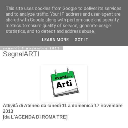
This site uses cookies from Google to deliver its services
Biblio@rti in
and to analyze traffic. Your IP address and user-agent are
shared with Google along with performance and security
metrics to ensure quality of service, generate usage
Il Blog della Biblioteca di Area delle arti per condividere
statistics, and to detect and address abuse.
informazioni iniziative incontri
LEARN MORE
GOT IT
venerdì 8 novembre 2013
SegnalARTI
Attività di Ateneo da lunedì 11 a domenica 17 novembre
2013
[da
L'AGENDA DI ROMA TRE]