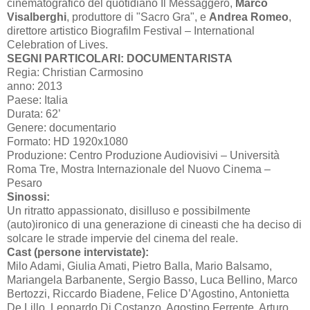
cinematografico del quotidiano Il Messaggero,
Marco
Visalberghi
, produttore di "Sacro Gra", e
Andrea Romeo
,
direttore artistico Biografilm Festival – International
Celebration of Lives.
SEGNI PARTICOLARI: DOCUMENTARISTA
Regia: Christian Carmosino
anno: 2013
Paese: Italia
Durata: 62’
Genere: documentario
Formato: HD 1920x1080
Produzione: Centro Produzione Audiovisivi – Università
Roma Tre, Mostra Internazionale del Nuovo Cinema –
Pesaro
Sinossi:
Un ritratto appassionato, disilluso e possibilmente
(auto)ironico di una generazione di cineasti che ha deciso di
solcare le strade impervie del cinema del reale.
Cast (persone intervistate):
Milo Adami, Giulia Amati, Pietro Balla, Mario Balsamo,
Mariangela Barbanente, Sergio Basso, Luca Bellino, Marco
Bertozzi, Riccardo Biadene, Felice D’Agostino, Antonietta
De Lillo, Leonardo Di Costanzo, Agostino Ferrente, Arturo