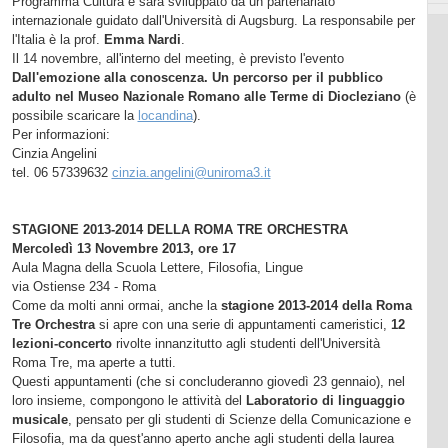
Programma Cultura e sarà sviluppato da un partenariato
internazionale guidato dall'Università di Augsburg. La responsabile per
l'Italia è la prof.
Emma Nardi
.
Il 14 novembre, all'interno del meeting, è previsto l'evento
Dall'emozione alla conoscenza. Un percorso per il pubblico
adulto nel Museo Nazionale Romano alle Terme di Diocleziano
(è
possibile scaricare la
locandina
).
Per informazioni:
Cinzia Angelini
tel. 06 57339632
cinzia.angelini@uniroma3.it
STAGIONE 2013-2014 DELLA ROMA TRE ORCHESTRA
Mercoledì 13 Novembre 2013, ore 17
Aula Magna della Scuola Lettere, Filosofia, Lingue
via Ostiense 234 - Roma
Come da molti anni ormai, anche la
stagione 2013-2014 della Roma
Tre Orchestra
si apre con una serie di appuntamenti cameristici,
12
lezioni-concerto
rivolte innanzitutto agli studenti dell'Università
Roma Tre, ma aperte a tutti.
Questi appuntamenti (che si concluderanno giovedì 23 gennaio), nel
loro insieme, compongono le attività del
Laboratorio di linguaggio
musicale
, pensato per gli studenti di Scienze della Comunicazione e
Filosofia, ma da quest'anno aperto anche agli studenti della laurea