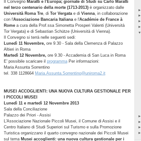
Il Convegno
Maratti e l'Europa; giornate di Studi su Carlo Maratti
nel terzo centenario della morte (1713-2013)
è organizzato dalle
Università Roma Tre
, di
Tor Vergata
e di
Vienna
, in collaborazione
con l'
Associazione Bancaria Italiana
e l'
Académie de France à
Rome
a cura della Prof.ssa Simonetta Prosperi Valenti (Università
Tor Vergata) e di Sebastian Schütze (Università di Vienna).
Il Convegno si terrà nelle seguenti sedi:
Lunedì 11 Novembre,
ore 9.30 - Sala della Clemenza di Palazzo
Altieri in Roma
Martedì 12 Novembre,
ore 9.30 - Accademia di San Luca in Roma
E' possibile scaricare il
programma
Per informazioni:
Maria Assunta Sorrentino
tel. 338 1128664
Maria.Assunta.Sorrentino@uniroma2.it
MUSEI ACCOGLIENTI: UNA NUOVA CULTURA GESTIONALE PER
I PICCOLI MUSEI
Lunedì 11 e martedì 12 Novembre 2013
Sala della Conciliazione
Palazzo dei Priori - Assisi
L'Associazione Nazionale Piccoli Musei, il Comune di Assisi e il
Centro Italiano di Studi Superiori sul Turismo e sulla Promozione
Turistica organizzano il quarto convegno nazionale dei Piccoli Musei
sul tema
Musei accoglienti: una nuova cultura gestionale per i