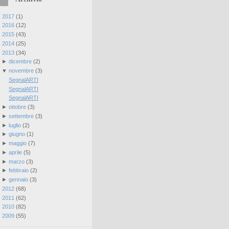
►
2017
(
1
)
►
2016
(
12
)
►
2015
(
43
)
►
2014
(
25
)
▼
2013
(
34
)
►
dicembre
(
2
)
▼
novembre
(
3
)
SegnalARTI
SegnalARTI
SegnalARTI
►
ottobre
(
3
)
►
settembre
(
3
)
►
luglio
(
2
)
►
giugno
(
1
)
►
maggio
(
7
)
►
aprile
(
5
)
►
marzo
(
3
)
►
febbraio
(
2
)
►
gennaio
(
3
)
►
2012
(
68
)
►
2011
(
62
)
►
2010
(
82
)
►
2009
(
55
)