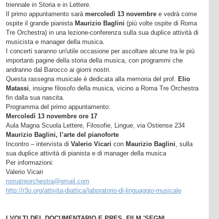
triennale in Storia e in Lettere.
Il primo appuntamento sarà
mercoledì 13 novembre
e vedrà come
ospite il grande pianista
Maurizio Baglini
(più volte ospite di Roma
Tre Orchestra) in una lezione-conferenza sulla sua duplice attività di
musicista e manager della musica.
I concerti saranno un'utile occasione per ascoltare alcune tra le più
importanti pagine della storia della musica, con programmi che
andranno dal Barocco ai giorni nostri.
Questa rassegna musicale è dedicata alla memoria del prof.
Elio
Matassi
, insigne filosofo della musica, vicino a Roma Tre Orchestra
fin dalla sua nascita.
Programma del primo appuntamento:
Mercoledì 13 novembre ore 17
Aula Magna Scuola Lettere, Filosofie, Lingue, via Ostiense 234
Maurizio Baglini, l’arte del pianoforte
Incontro – intervista di
Valerio Vicari
con
Maurizio Baglini
, sulla
sua duplice attività di pianista e di manager della musica
Per informazioni:
Valerio Vicari
romatreorchestra@gmail.com
http://r3o.org/attivita-diattica/laboratorio-di-linguaggio-musicale
I VOLTI DEL DOCUMENTARIO E PRES. FILM 'SEGNI