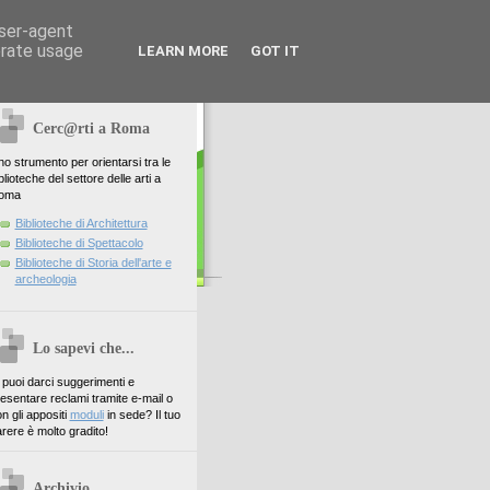
user-agent
erate usage
LEARN MORE
GOT IT
Cerc@rti a Roma
o strumento per orientarsi tra le
blioteche del settore delle arti a
oma
Biblioteche di Architettura
Biblioteche di Spettacolo
Biblioteche di Storia dell'arte e
archeologia
Lo sapevi che...
. puoi darci suggerimenti e
esentare reclami tramite e-mail o
n gli appositi
moduli
in sede? Il tuo
rere è molto gradito!
Archivio