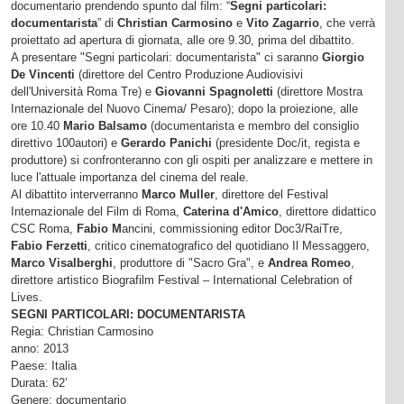
documentario prendendo spunto dal film: “
Segni particolari:
documentarista
” di
Christian Carmosino
e
Vito Zagarrio
, che verrà
proiettato ad apertura di giornata, alle ore 9.30, prima del dibattito.
A presentare "Segni particolari: documentarista" ci saranno
Giorgio
De Vincenti
(direttore del Centro Produzione Audiovisivi
dell'Università Roma Tre) e
Giovanni Spagnoletti
(direttore Mostra
Internazionale del Nuovo Cinema/ Pesaro); dopo la proiezione, alle
ore 10.40
Mario Balsamo
(documentarista e membro del consiglio
direttivo 100autori) e
Gerardo Panichi
(presidente Doc/it, regista e
produttore) si confronteranno con gli ospiti per analizzare e mettere in
luce l'attuale importanza del cinema del reale.
Al dibattito interverranno
Marco Muller
, direttore del Festival
Internazionale del Film di Roma,
Caterina d'Amico
, direttore didattico
CSC Roma,
Fabio M
ancini, commissioning editor Doc3/RaiTre,
Fabio Ferzetti
, critico cinematografico del quotidiano Il Messaggero,
Marco Visalberghi
, produttore di "Sacro Gra", e
Andrea Romeo
,
direttore artistico Biografilm Festival – International Celebration of
Lives.
SEGNI PARTICOLARI: DOCUMENTARISTA
Regia: Christian Carmosino
anno: 2013
Paese: Italia
Durata: 62’
Genere: documentario