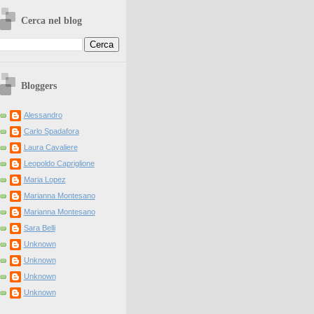
Cerca nel blog
Bloggers
Alessandro
Carlo Spadafora
Laura Cavaliere
Leopoldo Capriglione
Maria Lopez
Marianna Montesano
Marianna Montesano
Sara Belli
Unknown
Unknown
Unknown
Unknown