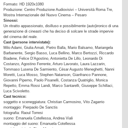
Formato: HD 1920x1080
Produzione: Centro Produzione Audiovisivi – Università Roma Tre,
Mostra Internazionale del Nuovo Cinema – Pesaro
Sinossi:
Un ritratto appassionato, disilluso e possibilmente (auto)ironico di una
generazione di cineasti che ha deciso di solcare le strade impervie
del cinema del reale.
Cast (persone intervistate):
Milo Adami, Giulia Amati, Pietro Balla, Mario Balsamo, Mariangela
Barbanente, Sergio Basso, Luca Bellino, Marco Bertozzi, Riccardo
Biadene, Felice D’Agostino, Antonietta De Lillo, Leonardo Di
Costanzo, Agostino Ferrente, Arturo Lavorato, Laura Lazzarin,
Tommaso Lusena De Sarmiento, César Augusto Meneghetti, Nanni
Moretti, Luca Mosso, Stephen Natanson, Gianfranco Pannone,
Giovanni Piperno, Paolo Pisanelli, Costanza Quatriglio, Monica
Repetto, Emma Rossi Landi, Marco Santarelli, Giuseppe Schillaci,
Luca Scivoletto.
Cast tecnico:
soggetto e sceneggiatura: Christian Carmosino, Vito Zagarrio
montaggio: Pierpaolo De Sanctis
fotografia: Raoul Torresi
suono: Emanuela Cotellessa, Andrea Viali
montaggio del suono: Emanuela Cotellessa