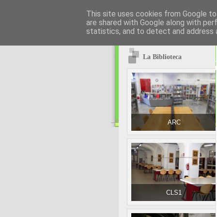
This site uses cookies from Google to 
are shared with Google along with per
statistics, and to detect and address 
La Biblioteca
ARC
CLS1