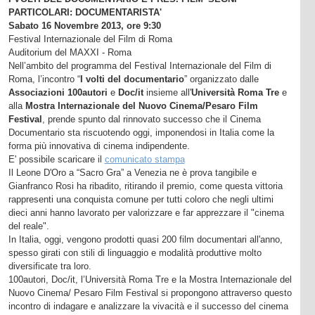
PARTICOLARI: DOCUMENTARISTA'
Sabato 16 Novembre 2013, ore 9:30
Festival Internazionale del Film di Roma
Auditorium del MAXXI - Roma
Nell’ambito del programma del Festival Internazionale del Film di
Roma, l’incontro “
I volti del documentario
” organizzato dalle
Associazioni 100autori
e
Doc/it
insieme all'
Università Roma Tre
e
alla
Mostra Internazionale del Nuovo Cinema/Pesaro Film
Festival
, prende spunto dal rinnovato successo che il Cinema
Documentario sta riscuotendo oggi, imponendosi in Italia come la
forma più innovativa di cinema indipendente.
E' possibile scaricare il
comunicato stampa
Il Leone D'Oro a “Sacro Gra” a Venezia ne è prova tangibile e
Gianfranco Rosi ha ribadito, ritirando il premio, come questa vittoria
rappresenti una conquista comune per tutti coloro che negli ultimi
dieci anni hanno lavorato per valorizzare e far apprezzare il "cinema
del reale".
In Italia, oggi, vengono prodotti quasi 200 film documentari all'anno,
spesso girati con stili di linguaggio e modalità produttive molto
diversificate tra loro.
100autori, Doc/it, l’Università Roma Tre e la Mostra Internazionale del
Nuovo Cinema/ Pesaro Film Festival si propongono attraverso questo
incontro di indagare e analizzare la vivacità e il successo del cinema