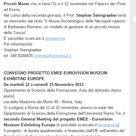
Piccoli Musei
che si terrà l'11 e il 12 novembre nel Palazzo dei Priori
ad Assisi.
Nel corso della seconda giornata, il Prof.
Stephan Steingraeber
terrà
un intervento dal titolo "Il Museo Archeologico delle Necropoli rupestri
di Barbarano Romano: un modello di gestione di un piccolo museo
della Tuscia".
E' possibile scaricare il
programma
Per informazioni:
Stephan Steingraeber
tel. 348 8248435
steingra@uniroma3.it
CONVEGNO PROGETTO EMEE-EUROVISION MUSEUM
EXHIBITING EUROPE
Da martedì 12 a venerdì 15 Novembre 2013
Dipartimento di Scienze della Formazione, Aula del dottorato (terzo
piano)
via della Madonna dei Monti 40 - Roma, Italy
Si svolgerà a Roma dal 12 al 15 novembre, presso la sede del
Dipartimento di Scienze della Formazione dell'Università Roma Tre, il
secondo General Meeting del progetto EMEE - Eurovision
Museum Exhibiting Europe
(è possibile scaricare il
programma
).
Il progetto, di durata quadriennale, è finanziato dall'UE nell'ambito del