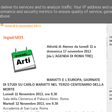
deliver its services and to analyze traffic. Your IP address and 
formance and security metrics to ensure quality of service, gen
abuse.
venerdì 8 novembre 2013
SegnalARTI
Un
bi
R
Attività di Ateneo da lunedì 11 a
domenica 17 novembre 2013
[da
L'AGENDA DI ROMA TRE]
MARATTI E L'EUROPA; GIORNATE
DI STUDI SU CARLO MARATTI NEL TERZO CENTENARIO DELLA
..
MORTE
pr
Lunedì 11 Novembre 2013,
ore 9.30
co
Sala della Clemenza di Palazzo Altieri, Roma
pa
Martedì 12 Novembre 2013,
ore 9.30
Accademia di San Luca, Roma