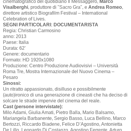
cinematografico del quotidiano Il Messaggero,
Marco
Visalberghi
, produttore di "Sacro Gra", e
Andrea Romeo
,
direttore artistico Biografilm Festival – International
Celebration of Lives.
SEGNI PARTICOLARI: DOCUMENTARISTA
Regia: Christian Carmosino
anno: 2013
Paese: Italia
Durata: 62’
Genere: documentario
Formato: HD 1920x1080
Produzione: Centro Produzione Audiovisivi – Università
Roma Tre, Mostra Internazionale del Nuovo Cinema –
Pesaro
Sinossi:
Un ritratto appassionato, disilluso e possibilmente
(auto)ironico di una generazione di cineasti che ha deciso di
solcare le strade impervie del cinema del reale.
Cast (persone intervistate):
Milo Adami, Giulia Amati, Pietro Balla, Mario Balsamo,
Mariangela Barbanente, Sergio Basso, Luca Bellino, Marco
Bertozzi, Riccardo Biadene, Felice D’Agostino, Antonietta
De Lillo, Leonardo Di Costanzo, Agostino Ferrente, Arturo