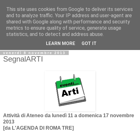
This site uses cookies from Google to deliver its services
Biblio@rti in
and to analyze traffic. Your IP address and user-agent are
shared with Google along with performance and security
metrics to ensure quality of service, generate usage
Il Blog della Biblioteca di Area delle arti per condividere
statistics, and to detect and address abuse.
informazioni iniziative incontri
LEARN MORE
GOT IT
venerdì 8 novembre 2013
SegnalARTI
Attività di Ateneo da lunedì 11 a domenica 17 novembre
2013
[da
L'AGENDA DI ROMA TRE]