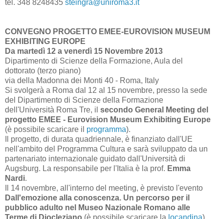
tel. 348 8248435
steingra@uniroma3.it
CONVEGNO PROGETTO EMEE-EUROVISION MUSEUM
EXHIBITING EUROPE
Da martedì 12 a venerdì 15 Novembre 2013
Dipartimento di Scienze della Formazione, Aula del
dottorato (terzo piano)
via della Madonna dei Monti 40 - Roma, Italy
Si svolgerà a Roma dal 12 al 15 novembre, presso la sede
del Dipartimento di Scienze della Formazione
dell'Università Roma Tre, il
secondo General Meeting del
progetto EMEE - Eurovision Museum Exhibiting Europe
(è possibile scaricare il
programma
).
Il progetto, di durata quadriennale, è finanziato dall'UE
nell'ambito del Programma Cultura e sarà sviluppato da un
partenariato internazionale guidato dall'Università di
Augsburg. La responsabile per l'Italia è la prof.
Emma
Nardi
.
Il 14 novembre, all'interno del meeting, è previsto l'evento
Dall'emozione alla conoscenza. Un percorso per il
pubblico adulto nel Museo Nazionale Romano alle
Terme di Diocleziano
(è possibile scaricare la
locandina
).