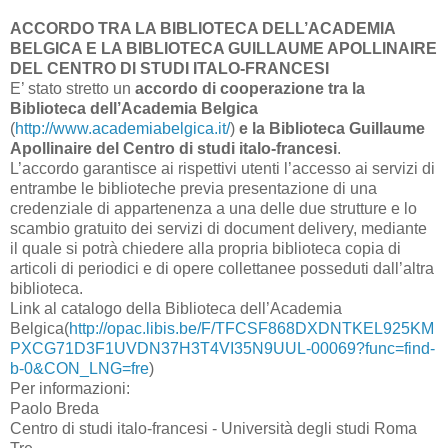
ACCORDO TRA LA BIBLIOTECA DELL’ACADEMIA
BELGICA E LA BIBLIOTECA GUILLAUME APOLLINAIRE
DEL CENTRO DI STUDI ITALO-FRANCESI
E’ stato stretto un
accordo di cooperazione tra la
Biblioteca dell’Academia Belgica
(
http://www.academiabelgica.it/
)
e la Biblioteca Guillaume
Apollinaire del Centro di studi italo-francesi
.
L’accordo garantisce ai rispettivi utenti l’accesso ai servizi di
entrambe le biblioteche previa presentazione di una
credenziale di appartenenza a una delle due strutture e lo
scambio gratuito dei servizi di document delivery, mediante
il quale si potrà chiedere alla propria biblioteca copia di
articoli di periodici e di opere collettanee posseduti dall’altra
biblioteca.
Link al catalogo della Biblioteca dell’Academia
Belgica(
http://opac.libis.be/F/TFCSF868DXDNTKEL925KM
PXCG71D3F1UVDN37H3T4VI35N9UUL-00069?func=find-
b-0&CON_LNG=fre
)
Per informazioni:
Paolo Breda
Centro di studi italo-francesi - Università degli studi Roma