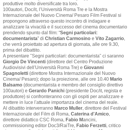
produttive molto diversificate tra loro.
100autori, Doc/it, l’Università Roma Tre e la Mostra
Internazionale del Nuovo Cinema/ Pesaro Film Festival si
propongono attraverso questo incontro di indagare e
analizzare la vivacità e il successo del cinema documentario
prendendo spunto dal film: “
Segni particolari:
documentarista
” di
Christian Carmosino
e
Vito Zagarrio
,
che verrà proiettato ad apertura di giornata, alle ore 9.30,
prima del dibattito.
A presentare "Segni particolari: documentarista" ci saranno
Giorgio De Vincenti
(direttore del Centro Produzione
Audiovisivi dell'Università Roma Tre) e
Giovanni
Spagnoletti
(direttore Mostra Internazionale del Nuovo
Cinema/ Pesaro); dopo la proiezione, alle ore 10.40
Mario
Balsamo
(documentarista e membro del consiglio direttivo
100autori) e
Gerardo Panichi
(presidente Doc/it, regista e
produttore) si confronteranno con gli ospiti per analizzare e
mettere in luce l'attuale importanza del cinema del reale.
Al dibattito interverranno
Marco Muller
, direttore del Festival
Internazionale del Film di Roma,
Caterina d'Amico
,
direttore didattico CSC Roma,
Fabio M
ancini,
commissioning editor Doc3/RaiTre,
Fabio Ferzetti
, critico