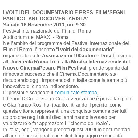
I VOLTI DEL DOCUMENTARIO E PRES. FILM 'SEGNI
PARTICOLARI: DOCUMENTARISTA'
Sabato 16 Novembre 2013, ore 9:30
Festival Internazionale del Film di Roma
Auditorium del MAXXI - Roma
Nell’ambito del programma del Festival Internazionale del
Film di Roma, l’incontro “
I volti del documentario
”
organizzato dalle
Associazioni 100autori
e
Doc/it
insieme
all'
Università Roma Tre
e alla
Mostra Internazionale del
Nuovo Cinema/Pesaro Film Festival
, prende spunto dal
rinnovato successo che il Cinema Documentario sta
riscuotendo oggi, imponendosi in Italia come la forma più
innovativa di cinema indipendente.
E' possibile scaricare il
comunicato stampa
Il Leone D'Oro a “Sacro Gra” a Venezia ne è prova tangibile
e Gianfranco Rosi ha ribadito, ritirando il premio, come
questa vittoria rappresenti una conquista comune per tutti
coloro che negli ultimi dieci anni hanno lavorato per
valorizzare e far apprezzare il "cinema del reale".
In Italia, oggi, vengono prodotti quasi 200 film documentari
all'anno, spesso girati con stili di linguaggio e modalità