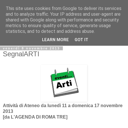
This site uses cookies from Google to deliver its services
Biblio@rti in
and to analyze traffic. Your IP address and user-agent are
shared with Google along with performance and security
metrics to ensure quality of service, generate usage
Il Blog della Biblioteca di Area delle arti per condividere
statistics, and to detect and address abuse.
informazioni iniziative incontri
LEARN MORE
GOT IT
venerdì 8 novembre 2013
SegnalARTI
Attività di Ateneo da lunedì 11 a domenica 17 novembre
2013
[da
L'AGENDA DI ROMA TRE]