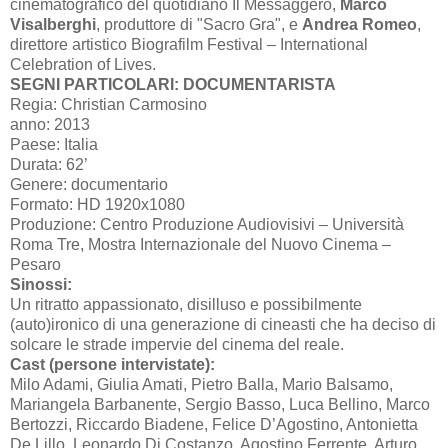
cinematografico del quotidiano Il Messaggero,
Marco
Visalberghi
, produttore di "Sacro Gra", e
Andrea Romeo
,
direttore artistico Biografilm Festival – International
Celebration of Lives.
SEGNI PARTICOLARI: DOCUMENTARISTA
Regia: Christian Carmosino
anno: 2013
Paese: Italia
Durata: 62’
Genere: documentario
Formato: HD 1920x1080
Produzione: Centro Produzione Audiovisivi – Università
Roma Tre, Mostra Internazionale del Nuovo Cinema –
Pesaro
Sinossi:
Un ritratto appassionato, disilluso e possibilmente
(auto)ironico di una generazione di cineasti che ha deciso di
solcare le strade impervie del cinema del reale.
Cast (persone intervistate):
Milo Adami, Giulia Amati, Pietro Balla, Mario Balsamo,
Mariangela Barbanente, Sergio Basso, Luca Bellino, Marco
Bertozzi, Riccardo Biadene, Felice D’Agostino, Antonietta
De Lillo, Leonardo Di Costanzo, Agostino Ferrente, Arturo