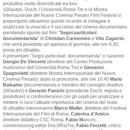
produttive molto diversificate tra loro.
100autori, Doc/it, l’Università Roma Tre e la Mostra
Internazionale del Nuovo Cinema/ Pesaro Film Festival si
propongono attraverso questo incontro di indagare e
analizzare la vivacità e il successo del cinema documentario
prendendo spunto dal film: “
Segni particolari:
documentarista
” di
Christian Carmosino
e
Vito Zagarrio
,
che verrà proiettato ad apertura di giornata, alle ore 9.30,
prima del dibattito.
A presentare "Segni particolari: documentarista" ci saranno
Giorgio De Vincenti
(direttore del Centro Produzione
Audiovisivi dell'Università Roma Tre) e
Giovanni
Spagnoletti
(direttore Mostra Internazionale del Nuovo
Cinema/ Pesaro); dopo la proiezione, alle ore 10.40
Mario
Balsamo
(documentarista e membro del consiglio direttivo
100autori) e
Gerardo Panichi
(presidente Doc/it, regista e
produttore) si confronteranno con gli ospiti per analizzare e
mettere in luce l'attuale importanza del cinema del reale.
Al dibattito interverranno
Marco Muller
, direttore del Festival
Internazionale del Film di Roma,
Caterina d'Amico
,
direttore didattico CSC Roma,
Fabio M
ancini,
commissioning editor Doc3/RaiTre,
Fabio Ferzetti
, critico