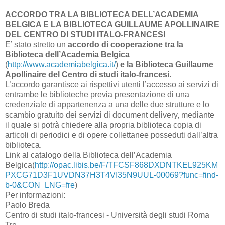
ACCORDO TRA LA BIBLIOTECA DELL’ACADEMIA
BELGICA E LA BIBLIOTECA GUILLAUME APOLLINAIRE
DEL CENTRO DI STUDI ITALO-FRANCESI
E’ stato stretto un
accordo di cooperazione tra la
Biblioteca dell’Academia Belgica
(
http://www.academiabelgica.it/
)
e la Biblioteca Guillaume
Apollinaire del Centro di studi italo-francesi
.
L’accordo garantisce ai rispettivi utenti l’accesso ai servizi di
entrambe le biblioteche previa presentazione di una
credenziale di appartenenza a una delle due strutture e lo
scambio gratuito dei servizi di document delivery, mediante
il quale si potrà chiedere alla propria biblioteca copia di
articoli di periodici e di opere collettanee posseduti dall’altra
biblioteca.
Link al catalogo della Biblioteca dell’Academia
Belgica(
http://opac.libis.be/F/TFCSF868DXDNTKEL925KM
PXCG71D3F1UVDN37H3T4VI35N9UUL-00069?func=find-
b-0&CON_LNG=fre
)
Per informazioni:
Paolo Breda
Centro di studi italo-francesi - Università degli studi Roma