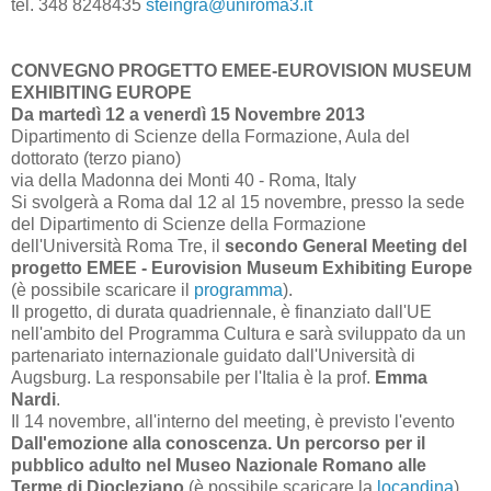
tel. 348 8248435
steingra@uniroma3.it
CONVEGNO PROGETTO EMEE-EUROVISION MUSEUM
EXHIBITING EUROPE
Da martedì 12 a venerdì 15 Novembre 2013
Dipartimento di Scienze della Formazione, Aula del
dottorato (terzo piano)
via della Madonna dei Monti 40 - Roma, Italy
Si svolgerà a Roma dal 12 al 15 novembre, presso la sede
del Dipartimento di Scienze della Formazione
dell'Università Roma Tre, il
secondo General Meeting del
progetto EMEE - Eurovision Museum Exhibiting Europe
(è possibile scaricare il
programma
).
Il progetto, di durata quadriennale, è finanziato dall'UE
nell'ambito del Programma Cultura e sarà sviluppato da un
partenariato internazionale guidato dall'Università di
Augsburg. La responsabile per l'Italia è la prof.
Emma
Nardi
.
Il 14 novembre, all'interno del meeting, è previsto l'evento
Dall'emozione alla conoscenza. Un percorso per il
pubblico adulto nel Museo Nazionale Romano alle
Terme di Diocleziano
(è possibile scaricare la
locandina
).