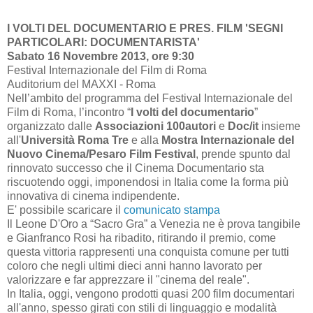
I VOLTI DEL DOCUMENTARIO E PRES. FILM 'SEGNI
PARTICOLARI: DOCUMENTARISTA'
Sabato 16 Novembre 2013, ore 9:30
Festival Internazionale del Film di Roma
Auditorium del MAXXI - Roma
Nell’ambito del programma del Festival Internazionale del
Film di Roma, l’incontro “
I volti del documentario
”
organizzato dalle
Associazioni 100autori
e
Doc/it
insieme
all'
Università Roma Tre
e alla
Mostra Internazionale del
Nuovo Cinema/Pesaro Film Festival
, prende spunto dal
rinnovato successo che il Cinema Documentario sta
riscuotendo oggi, imponendosi in Italia come la forma più
innovativa di cinema indipendente.
E' possibile scaricare il
comunicato stampa
Il Leone D'Oro a “Sacro Gra” a Venezia ne è prova tangibile
e Gianfranco Rosi ha ribadito, ritirando il premio, come
questa vittoria rappresenti una conquista comune per tutti
coloro che negli ultimi dieci anni hanno lavorato per
valorizzare e far apprezzare il "cinema del reale".
In Italia, oggi, vengono prodotti quasi 200 film documentari
all'anno, spesso girati con stili di linguaggio e modalità