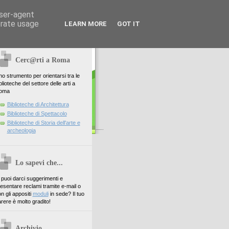
user-agent
erate usage
LEARN MORE
GOT IT
Cerc@rti a Roma
o strumento per orientarsi tra le
blioteche del settore delle arti a
oma
Biblioteche di Architettura
Biblioteche di Spettacolo
Biblioteche di Storia dell'arte e
archeologia
Lo sapevi che...
. puoi darci suggerimenti e
esentare reclami tramite e-mail o
n gli appositi
moduli
in sede? Il tuo
rere è molto gradito!
Archivio