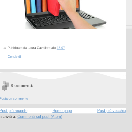
Pubblicato da Laura Cavaliere
alle
15:07
Condividi
|
0 commenti:
Posta un commento
Post più recente
Home page
Post più vecchio
Iscriviti a:
Commenti sul post (Atom)