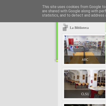
This site uses cookies from Google to 
are shared with Google along with per
statistics, and to detect and address 
La Biblioteca
ARC
CLS1