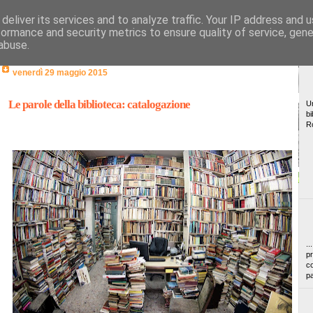
deliver its services and to analyze traffic. Your IP address and 
formance and security metrics to ensure quality of service, gen
abuse.
venerdì 29 maggio 2015
Le parole della biblioteca: catalogazione
Un
bi
R
..
pr
co
pa