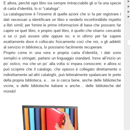
E allora, perché ogni libro sia sempre rintracciabile gli si fa una specie
di carta d’identità, lo si “cataloga”.
La catalogazione è l’insieme di quelle azioni che si fa per registrare i
dati necessari a identificare un libro e renderlo inconfondibile rispetto
a libri simili; per fornire le prime informazioni di base che possano far
capire se quel libro, e proprio quel libro, è quello che stiamo cercando
e se ci può essere utile oppure no; e in ultimo per far sapere
esattamente dove è collocato fisicamente così che noi, o gli addetti
al servizio in biblioteca, lo possiamo facilmente recuperare.
Proprio come in una vera e propria carta d’identità, i dati sono
semplici e stringati, parlano un linguaggio standard, forse all’inizio un
po’ ostico, ma che un po’ alla volta si impara conoscere; e allora si
può scoprire che il catalogo, che spesso è collegato direttamente o
indirettamente ad altri cataloghi, può letteralmente spalancare le porte
della propria biblioteca, e… se si cerca bene, anche delle biblioteche
vicine, e delle biblioteche italiane e anche… delle biblioteche del
mondo!