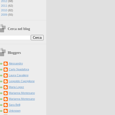
►
2012
(
68
)
►
2011
(
62
)
►
2010
(
82
)
►
2009
(
55
)
Cerca nel blog
Bloggers
Alessandro
Carlo Spadafora
Laura Cavaliere
Leopoldo Capriglione
Maria Lopez
Marianna Montesano
Marianna Montesano
Sara Belli
Unknown