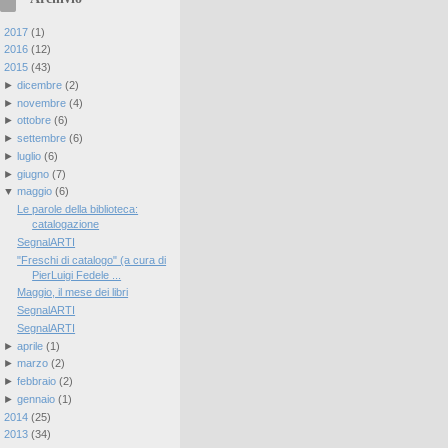
►
2017
(
1
)
►
2016
(
12
)
▼
2015
(
43
)
►
dicembre
(
2
)
►
novembre
(
4
)
►
ottobre
(
6
)
►
settembre
(
6
)
►
luglio
(
6
)
►
giugno
(
7
)
▼
maggio
(
6
)
Le parole della biblioteca:
catalogazione
SegnalARTI
"Freschi di catalogo" (a cura di
PierLuigi Fedele ...
Maggio, il mese dei libri
SegnalARTI
SegnalARTI
►
aprile
(
1
)
►
marzo
(
2
)
►
febbraio
(
2
)
►
gennaio
(
1
)
►
2014
(
25
)
►
2013
(
34
)