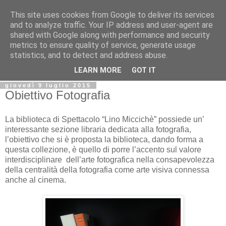
This site uses cookies from Google to deliver its services
Biblio@rti in
and to analyze traffic. Your IP address and user-agent are
shared with Google along with performance and security
metrics to ensure quality of service, generate usage
Il Blog della Biblioteca di Area delle arti per condividere
statistics, and to detect and address abuse.
informazioni iniziative incontri
LEARN MORE
GOT IT
giovedì 9 luglio 2015
Obiettivo Fotografia
La biblioteca di Spettacolo “Lino Miccichè” possiede un’
interessante sezione libraria dedicata alla fotografia,
l’obiettivo che si è proposta la biblioteca, dando forma a
questa collezione, è quello di porre l’accento sul valore
interdisciplinare
dell’arte fotografica nella consapevolezza
della centralità della fotografia come arte visiva connessa
anche al cinema.