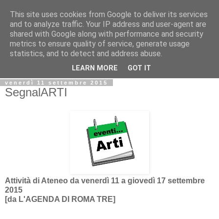
This site uses cookies from Google to deliver its services
Biblio@rti in
and to analyze traffic. Your IP address and user-agent are
shared with Google along with performance and security
metrics to ensure quality of service, generate usage
Il Blog della Biblioteca di Area delle arti per condividere
statistics, and to detect and address abuse.
informazioni iniziative incontri
LEARN MORE
GOT IT
venerdì 11 settembre 2015
SegnalARTI
Attività di Ateneo da venerdì 11 a giovedì 17 settembre
2015
[da L'AGENDA DI ROMA TRE]