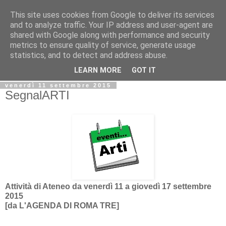
This site uses cookies from Google to deliver its services
Biblio@rti in
and to analyze traffic. Your IP address and user-agent are
shared with Google along with performance and security
metrics to ensure quality of service, generate usage
Il Blog della Biblioteca di Area delle arti per condividere
statistics, and to detect and address abuse.
informazioni iniziative incontri
LEARN MORE
GOT IT
venerdì 11 settembre 2015
SegnalARTI
Attività di Ateneo da venerdì 11 a giovedì 17 settembre
2015
[da L'AGENDA DI ROMA TRE]