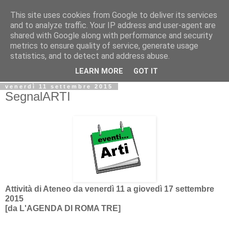
This site uses cookies from Google to deliver its services
Biblio@rti in
and to analyze traffic. Your IP address and user-agent are
shared with Google along with performance and security
metrics to ensure quality of service, generate usage
Il Blog della Biblioteca di Area delle arti per condividere
statistics, and to detect and address abuse.
informazioni iniziative incontri
LEARN MORE
GOT IT
venerdì 11 settembre 2015
SegnalARTI
Attività di Ateneo da venerdì 11 a giovedì 17 settembre
2015
[da L'AGENDA DI ROMA TRE]