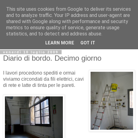
This site uses cookies from Google to deliver its services
Biblio@rti in
and to analyze traffic. Your IP address and user-agent are
shared with Google along with performance and security
metrics to ensure quality of service, generate usage
Il Blog della Biblioteca di Area delle arti per condividere
statistics, and to detect and address abuse.
informazioni iniziative incontri
LEARN MORE
GOT IT
venerdì 10 luglio 2009
Diario di bordo. Decimo giorno
I lavori procedono spediti e ormai
viviamo circondati da fili elettrici, cavi
di rete e latte di tinta per le pareti.