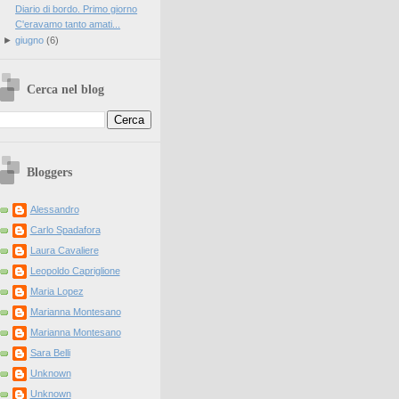
Diario di bordo. Primo giorno
C'eravamo tanto amati...
►
giugno
(
6
)
Cerca nel blog
Bloggers
Alessandro
Carlo Spadafora
Laura Cavaliere
Leopoldo Capriglione
Maria Lopez
Marianna Montesano
Marianna Montesano
Sara Belli
Unknown
Unknown