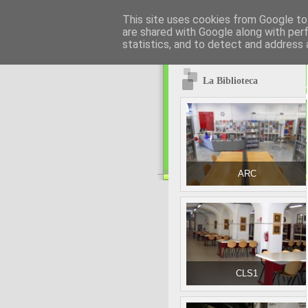
This site uses cookies from Google to 
are shared with Google along with per
statistics, and to detect and address 
La Biblioteca
ARC
CLS1