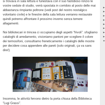
si trovava in sala lettura e funestava con il suo fastidioso ronzio le
vostre sedute di studio, verrà spostata in corridoio al posto delle mai
abbastanza rimpiante poltrone (vedi post del nostro nostalgico
volontario civile) e le finestre della sala lettura verranno restaurate
quindi potremo affrontare il prossimo inverno senza temere
allagamenti.
Noi bibliotecari in trincea ci occupiamo degli aspetti “frivoli”: sfogliamo
cataloghi di arredamento, visioniamo pantoni per scegliere il colore
dei termosifoni, consultiamo freneticamente i cataloghi delle mostre
per decidere cosa appendere alle pareti (solo originali, ça va sans
dire!).
Insomma, le attività fervono dietro la porta chiusa della Biblioteca
“Lugi Grassi”.