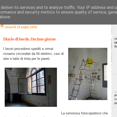
deliver its services and to analyze traffic. Your IP address and 
formance and security metrics to ensure quality of service, gen
abuse.
venerdì 10 luglio 2009
Diario di bordo. Decimo giorno
Un
bi
R
I lavori procedono spediti e ormai
viviamo circondati da fili elettrici, cavi di
rete e latte di tinta per le pareti.
..
pr
co
pa
La rumorosa fotocopiatrice che