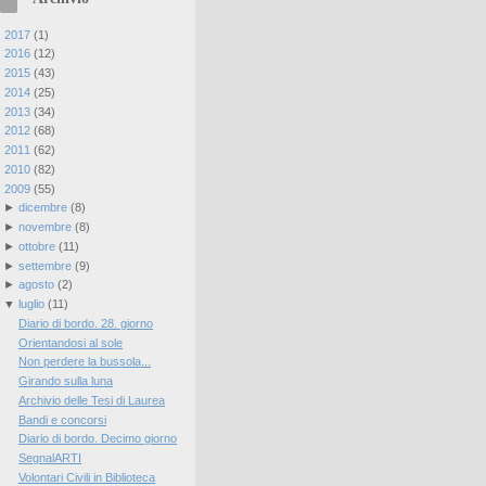
►
2017
(
1
)
►
2016
(
12
)
►
2015
(
43
)
►
2014
(
25
)
►
2013
(
34
)
►
2012
(
68
)
►
2011
(
62
)
►
2010
(
82
)
▼
2009
(
55
)
►
dicembre
(
8
)
►
novembre
(
8
)
►
ottobre
(
11
)
►
settembre
(
9
)
►
agosto
(
2
)
▼
luglio
(
11
)
Diario di bordo. 28. giorno
Orientandosi al sole
Non perdere la bussola...
Girando sulla luna
Archivio delle Tesi di Laurea
Bandi e concorsi
Diario di bordo. Decimo giorno
SegnalARTI
Volontari Civili in Biblioteca