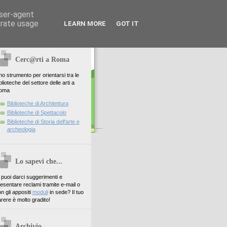
user-agent
erate usage
LEARN MORE
GOT IT
Cerc@rti a Roma
o strumento per orientarsi tra le
blioteche del settore delle arti a
oma
Biblioteche di Architettura
Biblioteche di Spettacolo
Biblioteche di Storia dell'arte e
archeologia
Lo sapevi che...
. puoi darci suggerimenti e
esentare reclami tramite e-mail o
n gli appositi
moduli
in sede? Il tuo
rere è molto gradito!
Archivio