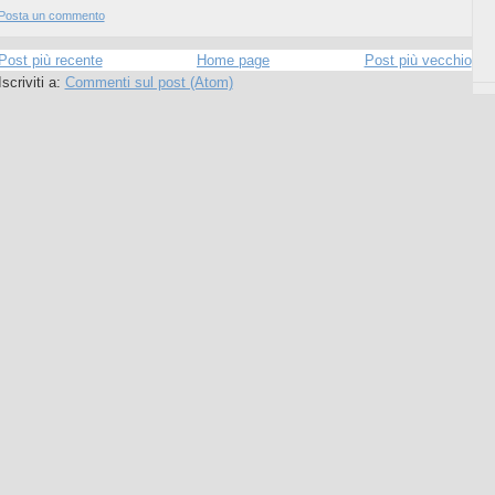
Posta un commento
Post più recente
Home page
Post più vecchio
Iscriviti a:
Commenti sul post (Atom)