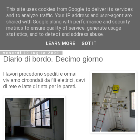
This site uses cookies from Google to deliver its services
Biblio@rti in
and to analyze traffic. Your IP address and user-agent are
shared with Google along with performance and security
metrics to ensure quality of service, generate usage
Il Blog della Biblioteca di Area delle arti per condividere
statistics, and to detect and address abuse.
informazioni iniziative incontri
LEARN MORE
GOT IT
venerdì 10 luglio 2009
Diario di bordo. Decimo giorno
I lavori procedono spediti e ormai
viviamo circondati da fili elettrici, cavi
di rete e latte di tinta per le pareti.