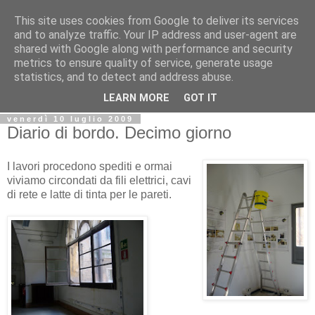
This site uses cookies from Google to deliver its services
Biblio@rti in
and to analyze traffic. Your IP address and user-agent are
shared with Google along with performance and security
metrics to ensure quality of service, generate usage
Il Blog della Biblioteca di Area delle arti per condividere
statistics, and to detect and address abuse.
informazioni iniziative incontri
LEARN MORE
GOT IT
venerdì 10 luglio 2009
Diario di bordo. Decimo giorno
I lavori procedono spediti e ormai
viviamo circondati da fili elettrici, cavi
di rete e latte di tinta per le pareti.