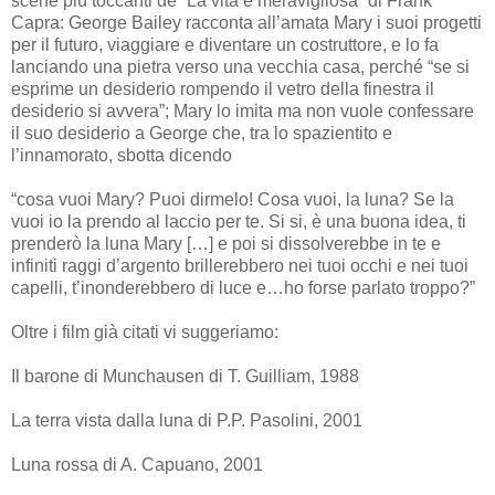
scene più toccanti de “La vita è meravigliosa” di Frank
Capra: George Bailey racconta all’amata Mary i suoi progetti
per il futuro, viaggiare e diventare un costruttore, e lo fa
lanciando una pietra verso una vecchia casa, perché “se si
esprime un desiderio rompendo il vetro della finestra il
desiderio si avvera”; Mary lo imita ma non vuole confessare
il suo desiderio a George che, tra lo spazientito e
l’innamorato, sbotta dicendo
“cosa vuoi Mary? Puoi dirmelo! Cosa vuoi, la luna? Se la
vuoi io la prendo al laccio per te. Si si, è una buona idea, ti
prenderò la luna Mary […] e poi si dissolverebbe in te e
infiniti raggi d’argento brillerebbero nei tuoi occhi e nei tuoi
capelli, t’inonderebbero di luce e…ho forse parlato troppo?”
Oltre i film già citati vi suggeriamo:
Il barone di Munchausen di T. Guilliam, 1988
La terra vista dalla luna di P.P. Pasolini, 2001
Luna rossa di A. Capuano, 2001