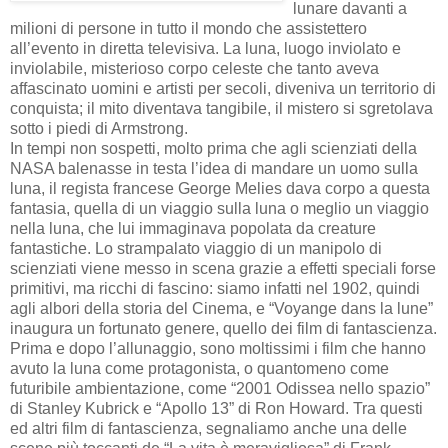
lunare davanti a
milioni di persone in tutto il mondo che assistettero
all’evento in diretta televisiva. La luna, luogo inviolato e
inviolabile, misterioso corpo celeste che tanto aveva
affascinato uomini e artisti per secoli, diveniva un territorio di
conquista; il mito diventava tangibile, il mistero si sgretolava
sotto i piedi di Armstrong.
In tempi non sospetti, molto prima che agli scienziati della
NASA balenasse in testa l’idea di mandare un uomo sulla
luna, il regista francese George Melies dava corpo a questa
fantasia, quella di un viaggio sulla luna o meglio un viaggio
nella luna, che lui immaginava popolata da creature
fantastiche. Lo strampalato viaggio di un manipolo di
scienziati viene messo in scena grazie a effetti speciali forse
primitivi, ma ricchi di fascino: siamo infatti nel 1902, quindi
agli albori della storia del Cinema, e “Voyange dans la lune”
inaugura un fortunato genere, quello dei film di fantascienza.
Prima e dopo l’allunaggio, sono moltissimi i film che hanno
avuto la luna come protagonista, o quantomeno come
futuribile ambientazione, come “2001 Odissea nello spazio”
di Stanley Kubrick e “Apollo 13” di Ron Howard. Tra questi
ed altri film di fantascienza, segnaliamo anche una delle