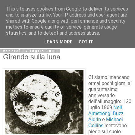
This site uses cookies from Google to deliver its services
Biblio@rti in
and to analyze traffic. Your IP address and user-agent are
shared with Google along with performance and security
metrics to ensure quality of service, generate usage
Il Blog della Biblioteca di Area delle arti per condividere
statistics, and to detect and address abuse.
informazioni iniziative incontri
LEARN MORE
GOT IT
venerdì 17 luglio 2009
Girando sulla luna
Ci siamo, mancano
ormai pochi giorni al
quarantesimo
anniversario
dell’allunaggio: il 20
luglio 1969
Neil
Armstrong
,
Buzz
Aldrin
e
Michael
Collins
mettevano
piede sul suolo