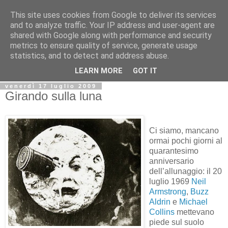
This site uses cookies from Google to deliver its services
Biblio@rti in
and to analyze traffic. Your IP address and user-agent are
shared with Google along with performance and security
metrics to ensure quality of service, generate usage
Il Blog della Biblioteca di Area delle arti per condividere
statistics, and to detect and address abuse.
informazioni iniziative incontri
LEARN MORE
GOT IT
venerdì 17 luglio 2009
Girando sulla luna
Ci siamo, mancano
ormai pochi giorni al
quarantesimo
anniversario
dell’allunaggio: il 20
luglio 1969
Neil
Armstrong
,
Buzz
Aldrin
e
Michael
Collins
mettevano
piede sul suolo