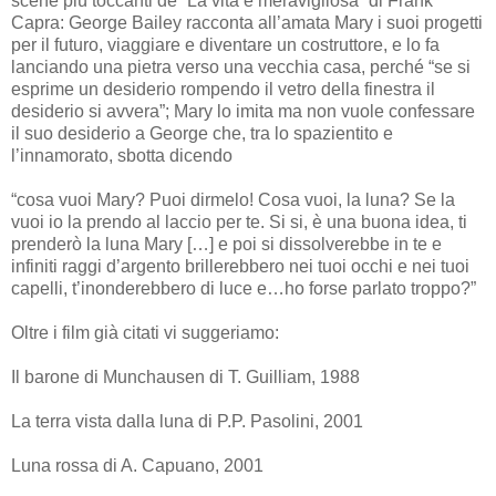
scene più toccanti de “La vita è meravigliosa” di Frank
Capra: George Bailey racconta all’amata Mary i suoi progetti
per il futuro, viaggiare e diventare un costruttore, e lo fa
lanciando una pietra verso una vecchia casa, perché “se si
esprime un desiderio rompendo il vetro della finestra il
desiderio si avvera”; Mary lo imita ma non vuole confessare
il suo desiderio a George che, tra lo spazientito e
l’innamorato, sbotta dicendo
“cosa vuoi Mary? Puoi dirmelo! Cosa vuoi, la luna? Se la
vuoi io la prendo al laccio per te. Si si, è una buona idea, ti
prenderò la luna Mary […] e poi si dissolverebbe in te e
infiniti raggi d’argento brillerebbero nei tuoi occhi e nei tuoi
capelli, t’inonderebbero di luce e…ho forse parlato troppo?”
Oltre i film già citati vi suggeriamo:
Il barone di Munchausen di T. Guilliam, 1988
La terra vista dalla luna di P.P. Pasolini, 2001
Luna rossa di A. Capuano, 2001