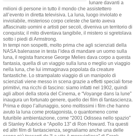
lunare davanti a
milioni di persone in tutto il mondo che assistettero
all’evento in diretta televisiva. La luna, luogo inviolato e
inviolabile, misterioso corpo celeste che tanto aveva
affascinato uomini e artisti per secoli, diveniva un territorio di
conquista; il mito diventava tangibile, il mistero si sgretolava
sotto i piedi di Armstrong.
In tempi non sospetti, molto prima che agli scienziati della
NASA balenasse in testa l’idea di mandare un uomo sulla
luna, il regista francese George Melies dava corpo a questa
fantasia, quella di un viaggio sulla luna o meglio un viaggio
nella luna, che lui immaginava popolata da creature
fantastiche. Lo strampalato viaggio di un manipolo di
scienziati viene messo in scena grazie a effetti speciali forse
primitivi, ma ricchi di fascino: siamo infatti nel 1902, quindi
agli albori della storia del Cinema, e “Voyange dans la lune”
inaugura un fortunato genere, quello dei film di fantascienza.
Prima e dopo l’allunaggio, sono moltissimi i film che hanno
avuto la luna come protagonista, o quantomeno come
futuribile ambientazione, come “2001 Odissea nello spazio”
di Stanley Kubrick e “Apollo 13” di Ron Howard. Tra questi
ed altri film di fantascienza, segnaliamo anche una delle