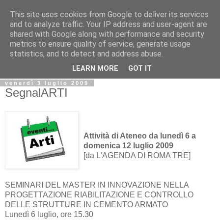
This site uses cookies from Google to deliver its services
Biblio@rti in
and to analyze traffic. Your IP address and user-agent are
shared with Google along with performance and security
metrics to ensure quality of service, generate usage
Il Blog della Biblioteca di Area delle arti per condividere
statistics, and to detect and address abuse.
informazioni iniziative incontri
LEARN MORE
GOT IT
venerdì 3 luglio 2009
SegnalARTI
Attività di Ateneo da lunedì 6 a
domenica 12 luglio 2009
[da L'AGENDA DI ROMA TRE]
SEMINARI DEL MASTER IN INNOVAZIONE NELLA
PROGETTAZIONE RIABILITAZIONE E CONTROLLO
DELLE STRUTTURE IN CEMENTO ARMATO
Lunedì 6 luglio, ore 15.30