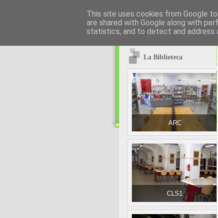
This site uses cookies from Google to 
are shared with Google along with per
statistics, and to detect and address 
La Biblioteca
ARC
CLS1