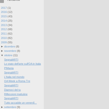
►
2017
(
1
)
►
2016
(
12
)
►
2015
(
43
)
►
2014
(
25
)
►
2013
(
34
)
►
2012
(
68
)
►
2011
(
62
)
►
2010
(
82
)
▼
2009
(
55
)
►
dicembre
(
8
)
►
novembre
(
8
)
▼
ottobre
(
11
)
SegnalARTI
Lo stato dell'arte sull'OA in Italia
PIMania
SegnalARTI
L'Italia nel mondo
OA Week a Roma Tre
SegnalARTI
Diamoci del tu
Riflessioni mattutine
SegnalARTI
Tutto accadde un venerdì...
►
settembre
(
9
)