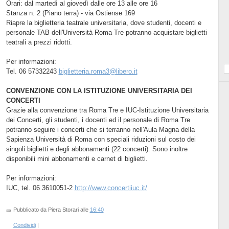
Orari: dal martedì al giovedì dalle ore 13 alle ore 16
Stanza n. 2 (Piano terra) - via Ostiense 169
Riapre la biglietteria teatrale universitaria, dove studenti, docenti e
personale TAB dell'Università Roma Tre potranno acquistare biglietti
teatrali a prezzi ridotti.
Per informazioni:
Tel. 06 57332243
biglietteria.roma3@libero.it
CONVENZIONE CON LA ISTITUZIONE UNIVERSITARIA DEI
CONCERTI
Grazie alla convenzione tra Roma Tre e IUC-Istituzione Universitaria
dei Concerti, gli studenti, i docenti ed il personale di Roma Tre
potranno seguire i concerti che si terranno nell'Aula Magna della
Sapienza Università di Roma con speciali riduzioni sul costo dei
singoli biglietti e degli abbonamenti (22 concerti). Sono inoltre
disponibili mini abbonamenti e carnet di biglietti.
Per informazioni:
IUC, tel. 06 3610051-2
http://www.concertiiuc.it/
Pubblicato da Piera Storari
alle
16:40
Condividi
|