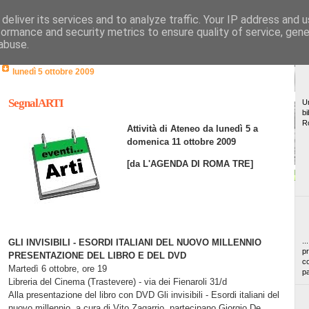
deliver its services and to analyze traffic. Your IP address and 
formance and security metrics to ensure quality of service, gen
abuse.
lunedì 5 ottobre 2009
SegnalARTI
Un
bi
R
Attività di Ateneo da lunedì 5 a
domenica 11 ottobre 2009
[da L'AGENDA DI ROMA TRE]
..
GLI INVISIBILI - ESORDI ITALIANI DEL NUOVO MILLENNIO
pr
PRESENTAZIONE DEL LIBRO E DEL DVD
co
Martedì 6 ottobre, ore 19
pa
Libreria del Cinema (Trastevere) - via dei Fienaroli 31/d
Alla presentazione del libro con DVD Gli invisibili - Esordi italiani del
nuovo millennio, a cura di Vito Zagarrio, partecipano Giorgio De