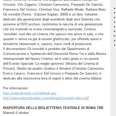
Vincenti, Vito Zagarrio, Christian Carmosino, Pierpaolo De Sanctis,
Francesco Del Grosso, Christian Uva, Raffaele Meale, Barbara Maio.
Gli invisibili (Torino - Edizioni Kaplan, 2009) è un libro ‘militante’,
dedicato alla generazione degli esordienti degli anni Duemila che,
assieme al DVD accluso, testimonia la nascita di una generazione
che sta mutando la scena cinematografica nazionale. Cinema
‘invisibile’ vuol dire un cinema che spesso non arriva in sala, o che
quando ci arriva sa già di essere ghettizzato, pur offrendo autori e
tematiche interessanti e, spesso, nuovi modi di produzione.
Il documentario Gli invisibili è prodotto dal Dipartimento di
Comunicazione e Spettacolo dell’Università Roma Tre e dalla Mostra
Internazionale del Nuovo Cinema, ed è stato girato in occasione
dell’Evento Speciale ‘La meglio gioventù’ (Mostra del Cinema di
Pesaro). Diretto da quattro studiosi e filmaker (Christian Carmosino,
Enrico Carocci, Francesco Del Grosso e Pierpaolo De Sanctis), è
dedicato alla nuovissima leva di registi e attori del cinema italiano.
Per informazioni:
http://www.dicospe.com/default.asp
http://www.edizionikaplan.com/allegati/Invisibili-indice.pdf
RIAPERTURA DELLA BIGLIETTERIA TEATRALE DI ROMA TRE
Martedì 6 ottobre