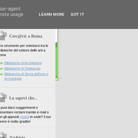
user-agent
erate usage
LEARN MORE
GOT IT
Cerc@rti a Roma
o strumento per orientarsi tra le
blioteche del settore delle arti a
oma
Biblioteche di Architettura
Biblioteche di Spettacolo
Biblioteche di Storia dell'arte e
archeologia
Lo sapevi che...
. puoi darci suggerimenti e
esentare reclami tramite e-mail o
n gli appositi
moduli
in sede? Il tuo
rere è molto gradito!
Archivio