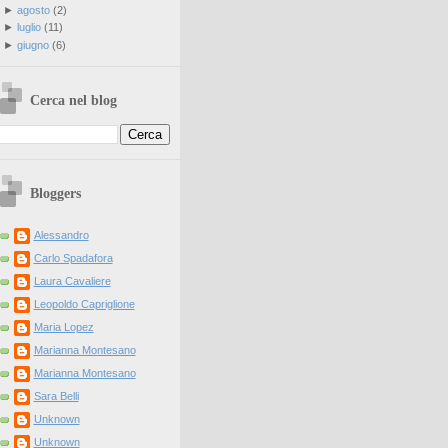
►
agosto
(
2
)
►
luglio
(
11
)
►
giugno
(
6
)
Cerca nel blog
Bloggers
Alessandro
Carlo Spadafora
Laura Cavaliere
Leopoldo Capriglione
Maria Lopez
Marianna Montesano
Marianna Montesano
Sara Belli
Unknown
Unknown