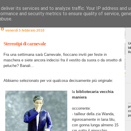
deliver its services and to analyze traffic. Your IP address and 
formance and security metrics to ensure quality of service, gen
abuse.
venerdì 5 febbraio 2010
Stereotipi di carnevale
Un
bi
R
Fra una settimana sarà Carnevale, fioccano inviti per feste in
maschera e siete ancora indecisi fra il vestito da suora o da orsetto di
peluche? Banali...
Abbiamo selezionato per voi qualcosa decisamente più originale:
la
bibliotecaria
vecchia
maniera
..
pr
occorrente:
co
- tailleur della zia Wanda,
pa
rigorosamente in lana blu,
con gonna lunga almeno 15
cm sotto il ginocchio