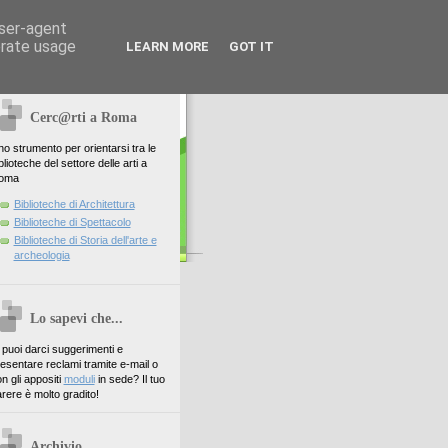
user-agent
erate usage
LEARN MORE
GOT IT
Cerc@rti a Roma
o strumento per orientarsi tra le
blioteche del settore delle arti a
oma
Biblioteche di Architettura
Biblioteche di Spettacolo
Biblioteche di Storia dell'arte e
archeologia
Lo sapevi che...
. puoi darci suggerimenti e
esentare reclami tramite e-mail o
n gli appositi
moduli
in sede? Il tuo
rere è molto gradito!
Archivio