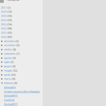
►
2017
(
1
)
►
2016
(
12
)
►
2015
(
43
)
►
2014
(
25
)
►
2013
(
34
)
►
2012
(
68
)
►
2011
(
62
)
▼
2010
(
82
)
►
dicembre
(
2
)
►
novembre
(
5
)
►
ottobre
(
8
)
►
settembre
(
7
)
►
agosto
(
3
)
►
luglio
(
3
)
►
giugno
(
8
)
►
maggio
(
11
)
►
aprile
(
10
)
►
marzo
(
8
)
▼
febbraio
(
9
)
SegnalArti
Un'altra tessera all'ex Mattatoio
SegnalARTI
Confronti
SegnalARTI