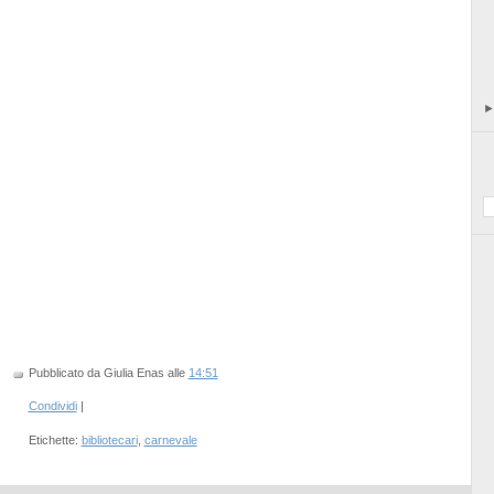
Pubblicato da Giulia Enas
alle
14:51
Condividi
|
Etichette:
bibliotecari
,
carnevale