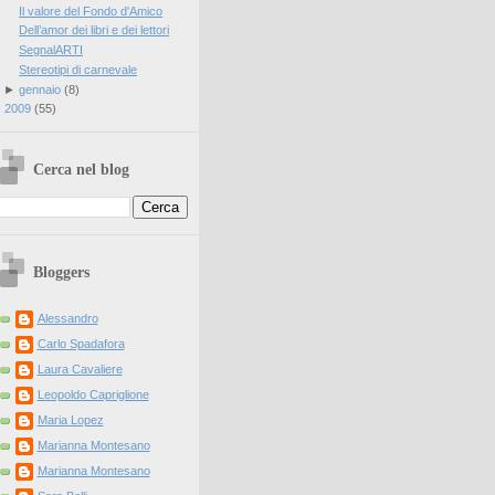
Il valore del Fondo d'Amico
Dell’amor dei libri e dei lettori
SegnalARTI
Stereotipi di carnevale
►
gennaio
(
8
)
►
2009
(
55
)
Cerca nel blog
Bloggers
Alessandro
Carlo Spadafora
Laura Cavaliere
Leopoldo Capriglione
Maria Lopez
Marianna Montesano
Marianna Montesano