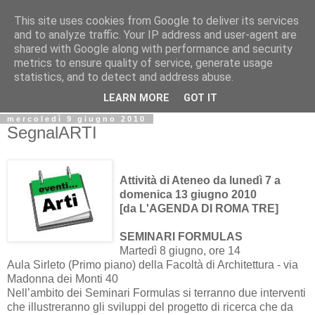
This site uses cookies from Google to deliver its services
Biblio@rti in
and to analyze traffic. Your IP address and user-agent are
shared with Google along with performance and security
metrics to ensure quality of service, generate usage
Il Blog della Biblioteca di Area delle arti per condividere
statistics, and to detect and address abuse.
informazioni iniziative incontri
LEARN MORE
GOT IT
mercoledì 9 giugno 2010
SegnalARTI
Attività di Ateneo da lunedì 7 a
domenica 13 giugno 2010
[da L'AGENDA DI ROMA TRE]
SEMINARI FORMULAS
Martedì 8 giugno, ore 14
Aula Sirleto (Primo piano) della Facoltà di Architettura - via
Madonna dei Monti 40
Nell’ambito dei Seminari Formulas si terranno due interventi
che illustreranno gli sviluppi del progetto di ricerca che da