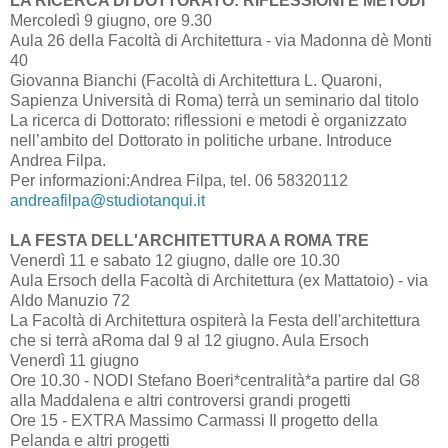
LA RICERCA DI DOTTORATO: RIFLESSIONI E METODI
Mercoledì 9 giugno, ore 9.30
Aula 26 della Facoltà di Architettura - via Madonna dè Monti
40
Giovanna Bianchi (Facoltà di Architettura L. Quaroni,
Sapienza Università di Roma) terrà un seminario dal titolo
La ricerca di Dottorato: riflessioni e metodi è organizzato
nell’ambito del Dottorato in politiche urbane. Introduce
Andrea Filpa.
Per informazioni:Andrea Filpa, tel. 06 58320112
andreafilpa@studiotanqui.it
LA FESTA DELL'ARCHITETTURA A ROMA TRE
Venerdì 11 e sabato 12 giugno, dalle ore 10.30
Aula Ersoch della Facoltà di Architettura (ex Mattatoio) - via
Aldo Manuzio 72
La Facoltà di Architettura ospiterà la Festa dell'architettura
che si terrà aRoma dal 9 al 12 giugno. Aula Ersoch
Venerdì 11 giugno
Ore 10.30 - NODI Stefano Boeri*centralità*a partire dal G8
alla Maddalena e altri controversi grandi progetti
Ore 15 - EXTRA Massimo Carmassi Il progetto della
Pelanda e altri progetti