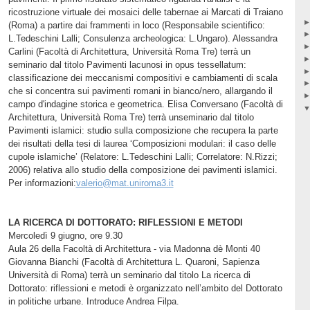
ricostruzione virtuale dei mosaici delle tabernae ai Marcati di Traiano
(Roma) a partire dai frammenti in loco (Responsabile scientifico:
L.Tedeschini Lalli; Consulenza archeologica: L.Ungaro). Alessandra
Carlini (Facoltà di Architettura, Università Roma Tre) terrà un
seminario dal titolo Pavimenti lacunosi in opus tessellatum:
classificazione dei meccanismi compositivi e cambiamenti di scala
che si concentra sui pavimenti romani in bianco/nero, allargando il
campo d'indagine storica e geometrica. Elisa Conversano (Facoltà di
Architettura, Università Roma Tre) terrà unseminario dal titolo
Pavimenti islamici: studio sulla composizione che recupera la parte
dei risultati della tesi di laurea ‘Composizioni modulari: il caso delle
cupole islamiche’ (Relatore: L.Tedeschini Lalli; Correlatore: N.Rizzi;
2006) relativa allo studio della composizione dei pavimenti islamici.
Per informazioni:
valerio@mat.uniroma3.it
LA RICERCA DI DOTTORATO: RIFLESSIONI E METODI
Mercoledì 9 giugno, ore 9.30
Aula 26 della Facoltà di Architettura - via Madonna dè Monti 40
Giovanna Bianchi (Facoltà di Architettura L. Quaroni, Sapienza
Università di Roma) terrà un seminario dal titolo La ricerca di
Dottorato: riflessioni e metodi è organizzato nell’ambito del Dottorato
in politiche urbane. Introduce Andrea Filpa.