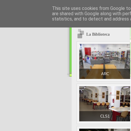
This site uses cookies from Google to 
are shared with Google along with per
statistics, and to detect and address 
La Biblioteca
ARC
CLS1