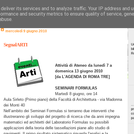
deliver its services and to analyze traffic. Your IP address and 
formance and security metrics to ensure quality of service, gen
abuse.
mercoledì 9 giugno 2010
SegnalARTI
Un
bi
R
Attività di Ateneo da lunedì 7 a
domenica 13 giugno 2010
[da L'AGENDA DI ROMA TRE]
SEMINARI FORMULAS
Martedì 8 giugno, ore 14
Aula Sirleto (Primo piano) della Facoltà di Architettura - via Madonna
..
dei Monti 40
pr
Nell’ambito dei Seminari Formulas si terranno due interventi che
co
illustreranno gli sviluppi del progetto di ricerca che da anni impegna
pa
matematici ed architetti del Laboratorio Formulas su possibili
applicazioni della teoria delle tassellazioni piane allo studio di
pavimenti. Il primo risultato sistematico riguarda l'analisi e la