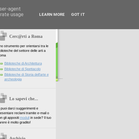
user-agent
erate usage
LEARN MORE
GOT IT
Cerc@rti a Roma
o strumento per orientarsi tra le
blioteche del settore delle arti a
oma
Biblioteche di Architettura
Biblioteche di Spettacolo
Biblioteche di Storia dell'arte e
archeologia
Lo sapevi che...
. puoi darci suggerimenti e
esentare reclami tramite e-mail o
n gli appositi
moduli
in sede? Il tuo
rere è molto gradito!
Archivio