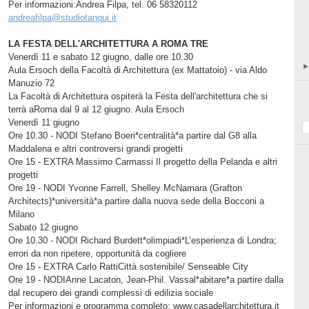
Per informazioni:Andrea Filpa, tel. 06 58320112
andreafilpa@studiotanqui.it
LA FESTA DELL'ARCHITETTURA A ROMA TRE
Venerdì 11 e sabato 12 giugno, dalle ore 10.30
Aula Ersoch della Facoltà di Architettura (ex Mattatoio) - via Aldo
Manuzio 72
La Facoltà di Architettura ospiterà la Festa dell'architettura che si
terrà aRoma dal 9 al 12 giugno. Aula Ersoch
Venerdì 11 giugno
Ore 10.30 - NODI Stefano Boeri*centralità*a partire dal G8 alla
Maddalena e altri controversi grandi progetti
Ore 15 - EXTRA Massimo Carmassi Il progetto della Pelanda e altri
progetti
Ore 19 - NODI Yvonne Farrell, Shelley McNamara (Grafton
Architects)*università*a partire dalla nuova sede della Bocconi a
Milano
Sabato 12 giugno
Ore 10.30 - NODI Richard Burdett*olimpiadi*L’esperienza di Londra;
errori da non ripetere, opportunità da cogliere
Ore 15 - EXTRA Carlo RattiCittà sostenibile/ Senseable City
Ore 19 - NODIAnne Lacaton, Jean-Phil. Vassal*abitare*a partire dalla
dal recupero dei grandi complessi di edilizia sociale
Per informazioni e programma completo: www.casadellarchitettura.it