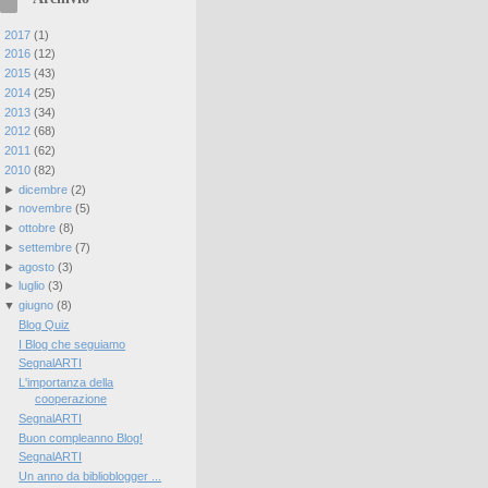
►
2017
(
1
)
►
2016
(
12
)
►
2015
(
43
)
►
2014
(
25
)
►
2013
(
34
)
►
2012
(
68
)
►
2011
(
62
)
▼
2010
(
82
)
►
dicembre
(
2
)
►
novembre
(
5
)
►
ottobre
(
8
)
►
settembre
(
7
)
►
agosto
(
3
)
►
luglio
(
3
)
▼
giugno
(
8
)
Blog Quiz
I Blog che seguiamo
SegnalARTI
L'importanza della
cooperazione
SegnalARTI
Buon compleanno Blog!
SegnalARTI
Un anno da biblioblogger ...