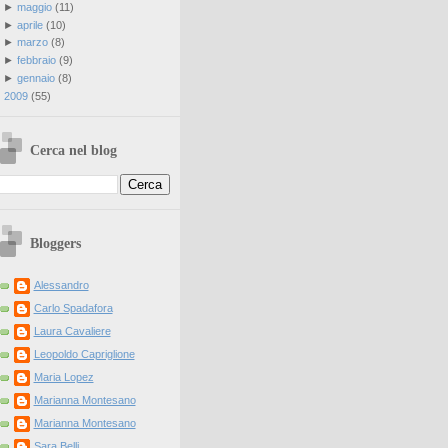
►
maggio
(
11
)
►
aprile
(
10
)
►
marzo
(
8
)
►
febbraio
(
9
)
►
gennaio
(
8
)
►
2009
(
55
)
Cerca nel blog
Bloggers
Alessandro
Carlo Spadafora
Laura Cavaliere
Leopoldo Capriglione
Maria Lopez
Marianna Montesano
Marianna Montesano
Sara Belli