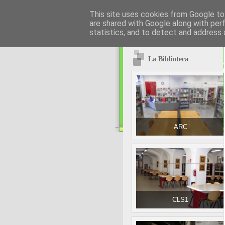
This site uses cookies from Google to 
are shared with Google along with per
statistics, and to detect and address 
La Biblioteca
ARC
CLS1