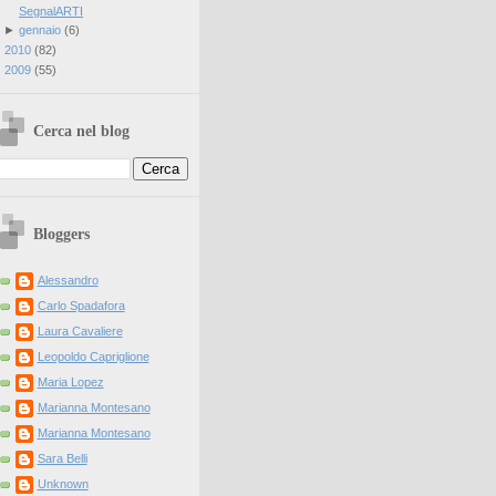
SegnalARTI
►
gennaio
(
6
)
►
2010
(
82
)
►
2009
(
55
)
Cerca nel blog
Bloggers
Alessandro
Carlo Spadafora
Laura Cavaliere
Leopoldo Capriglione
Maria Lopez
Marianna Montesano
Marianna Montesano
Sara Belli
Unknown