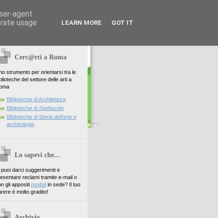
user-agent
erate usage
LEARN MORE
GOT IT
Cerc@rti a Roma
o strumento per orientarsi tra le
blioteche del settore delle arti a
oma
Biblioteche di Architettura
Biblioteche di Spettacolo
Biblioteche di Storia dell'arte e
archeologia
Lo sapevi che...
. puoi darci suggerimenti e
esentare reclami tramite e-mail o
n gli appositi
moduli
in sede? Il tuo
rere è molto gradito!
Archivio