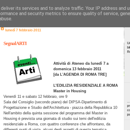
deliver its services and to analyze traffic. Your IP address and 
formance and security metrics to ensure quality of service, gen
abuse.
lunedì 7 febbraio 2011
SegnalARTI
Un
bi
R
Attività di Ateneo da lunedì 7 a
domenica 13 febbraio 2011
[da L'AGENDA DI ROMA TRE]
L’EDILIZIA RESIDENZIALE A ROMA
Master in Housing
Venerdì 11 e sabato 12 febbraio, ore 9
..
Sala del Consiglio (secondo piano) del DIPSA-Dipartimento di
pr
Progettazione e Studio dell'Architettura - piazza della Repubblica 10
co
Nell'ambito della quinta sessione del programma del Master in
pa
Housing è prevista una giornata di studio sui temi dell'edilizia
residenziale a Roma, con quattro conferenze che affrontano, da
differenti punti di vista, alcuni degli aspetti di questa tematica.