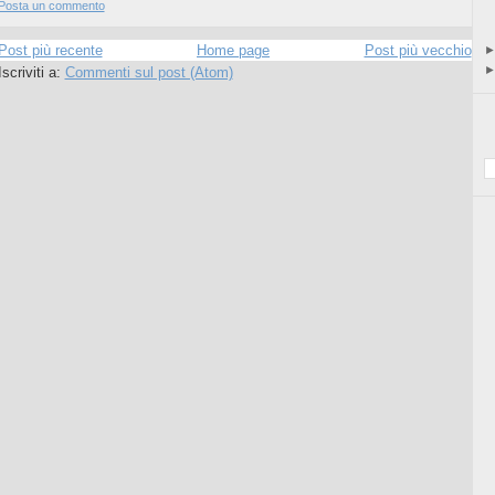
Posta un commento
Post più recente
Home page
Post più vecchio
Iscriviti a:
Commenti sul post (Atom)