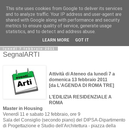
This site uses cookies from Google to deliver its services
Biblio@rti in
and to analyze traffic. Your IP address and user-agent are
shared with Google along with performance and security
metrics to ensure quality of service, generate usage
Il Blog della Biblioteca di Area delle arti per condividere
statistics, and to detect and address abuse.
informazioni iniziative incontri
LEARN MORE
GOT IT
lunedì 7 febbraio 2011
SegnalARTI
Attività di Ateneo da lunedì 7 a
domenica 13 febbraio 2011
[da L'AGENDA DI ROMA TRE]
L’EDILIZIA RESIDENZIALE A
ROMA
Master in Housing
Venerdì 11 e sabato 12 febbraio, ore 9
Sala del Consiglio (secondo piano) del DIPSA-Dipartimento
di Progettazione e Studio dell'Architettura - piazza della