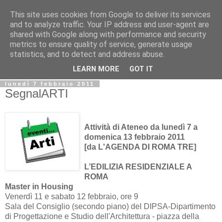
This site uses cookies from Google to deliver its services
Biblio@rti in
and to analyze traffic. Your IP address and user-agent are
shared with Google along with performance and security
metrics to ensure quality of service, generate usage
Il Blog della Biblioteca di Area delle arti per condividere
statistics, and to detect and address abuse.
informazioni iniziative incontri
LEARN MORE
GOT IT
lunedì 7 febbraio 2011
SegnalARTI
Attività di Ateneo da lunedì 7 a
domenica 13 febbraio 2011
[da L'AGENDA DI ROMA TRE]
L’EDILIZIA RESIDENZIALE A
ROMA
Master in Housing
Venerdì 11 e sabato 12 febbraio, ore 9
Sala del Consiglio (secondo piano) del DIPSA-Dipartimento
di Progettazione e Studio dell'Architettura - piazza della