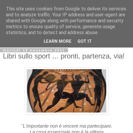
This site uses cookies from Google to deliver its services
Biblio@rti in
and to analyze traffic. Your IP address and user-agent are
shared with Google along with performance and security
metrics to ensure quality of service, generate usage
Il Blog della Biblioteca di Area delle arti per condividere
statistics, and to detect and address abuse.
informazioni iniziative incontri
LEARN MORE
GOT IT
martedì 15 novembre 2011
Libri sullo sport ... pronti, partenza, via!
"L'importante non è vincere ma partecipare.
La cosa essenziale non è la vittoria