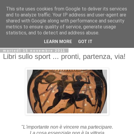
This site uses cookies from Google to deliver its services
Biblio@rti in
and to analyze traffic. Your IP address and user-agent are
shared with Google along with performance and security
metrics to ensure quality of service, generate usage
Il Blog della Biblioteca di Area delle arti per condividere
statistics, and to detect and address abuse.
informazioni iniziative incontri
LEARN MORE
GOT IT
martedì 15 novembre 2011
Libri sullo sport ... pronti, partenza, via!
"L'importante non è vincere ma partecipare.
La cosa essenziale non è la vittoria