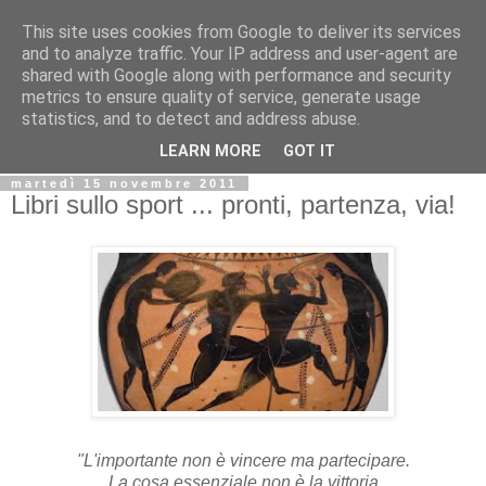
This site uses cookies from Google to deliver its services
Biblio@rti in
and to analyze traffic. Your IP address and user-agent are
shared with Google along with performance and security
metrics to ensure quality of service, generate usage
Il Blog della Biblioteca di Area delle arti per condividere
statistics, and to detect and address abuse.
informazioni iniziative incontri
LEARN MORE
GOT IT
martedì 15 novembre 2011
Libri sullo sport ... pronti, partenza, via!
"L'importante non è vincere ma partecipare.
La cosa essenziale non è la vittoria