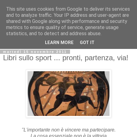
This site uses cookies from Google to deliver its services
Biblio@rti in
and to analyze traffic. Your IP address and user-agent are
shared with Google along with performance and security
metrics to ensure quality of service, generate usage
Il Blog della Biblioteca di Area delle arti per condividere
statistics, and to detect and address abuse.
informazioni iniziative incontri
LEARN MORE
GOT IT
martedì 15 novembre 2011
Libri sullo sport ... pronti, partenza, via!
"L'importante non è vincere ma partecipare.
La cosa essenziale non è la vittoria