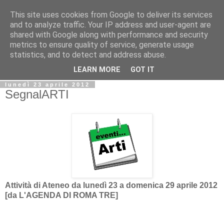
This site uses cookies from Google to deliver its services
Biblio@rti in
and to analyze traffic. Your IP address and user-agent are
shared with Google along with performance and security
metrics to ensure quality of service, generate usage
Il Blog della Biblioteca di Area delle arti per condividere
statistics, and to detect and address abuse.
informazioni iniziative incontri
LEARN MORE
GOT IT
lunedì 23 aprile 2012
SegnalARTI
Attività di Ateneo da lunedì 23 a domenica 29 aprile 2012
[da L'AGENDA DI ROMA TRE]