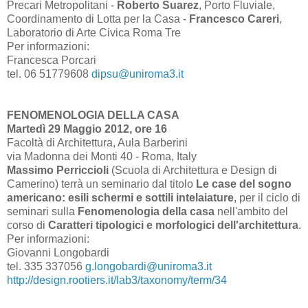
Precari Metropolitani -
Roberto Suarez
, Porto Fluviale,
Coordinamento di Lotta per la Casa -
Francesco Careri
,
Laboratorio di Arte Civica Roma Tre
Per informazioni:
Francesca Porcari
tel. 06 51779608
dipsu@uniroma3.it
FENOMENOLOGIA DELLA CASA
Martedì 29 Maggio 2012, ore 16
Facoltà di Architettura, Aula Barberini
via Madonna dei Monti 40 - Roma, Italy
Massimo Perriccioli
(Scuola di Architettura e Design di
Camerino) terrà un seminario dal titolo
Le case del sogno
americano: esili schermi e sottili intelaiature
, per il ciclo di
seminari sulla
Fenomenologia della casa
nell'ambito del
corso di
Caratteri tipologici e morfologici dell'architettura
.
Per informazioni:
Giovanni Longobardi
tel. 335
337056
g.longobardi@uniroma3.it
http://design.rootiers.it/lab3/taxonomy/term/34