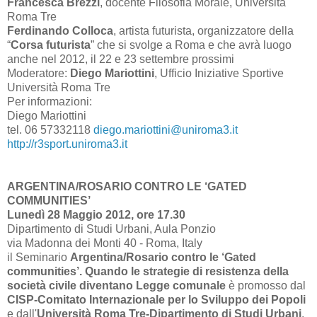
Francesca Brezzi
, docente Filosofia Morale, Università
Roma Tre
Ferdinando Colloca
, artista futurista, organizzatore della
“
Corsa futurista
” che si svolge a Roma e che avrà luogo
anche nel 2012, il 22 e 23 settembre prossimi
Moderatore:
Diego Mariottini
, Ufficio Iniziative Sportive
Università Roma Tre
Per informazioni:
Diego Mariottini
tel. 06 57332118
diego.mariottini@uniroma3.it
http://r3sport.uniroma3.it
ARGENTINA/ROSARIO CONTRO LE ‘GATED
COMMUNITIES’
Lunedì 28 Maggio 2012, ore 17.30
Dipartimento di Studi Urbani, Aula Ponzio
via Madonna dei Monti 40 - Roma, Italy
il Seminario
Argentina/Rosario contro le ‘Gated
communities’. Quando le strategie di resistenza della
società civile diventano Legge comunale
è promosso dal
CISP-Comitato Internazionale per lo Sviluppo dei Popoli
e dall'
Università Roma Tre-Dipartimento di Studi Urbani
.