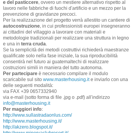
e del pasticcere
, ovvero un mestiere alternativo rispetto al
lavoro nelle fabbriche di fuochi d'artificio e un mezzo per la
prevenzione di gravidanze precoci.
Per la realizzazione del progetto verrà allestito un cantiere di
autocostruzione
, in cui professionisti europei insegneranno
ai cittadini del villaggio a lavorare con materiali e
metodologie tradizionali per realizzare una struttura in legno
e una in
terra cruda
.
Se la semplicità dei metodi costruttivi richiederà maestranze
qualificate solo nella fase iniziale, la sua riproducibilità
consentirà nel futuro ai guatemaltechi di realizzare
costruzioni simili in maniera del tutto autonoma.
Per partecipare
è necessario compilare il modulo
scaricabile sul sito
www.masterhousing.it
e inviarlo con una
delle seguenti modalità:
via FAX +39 0657332940
via e-mail (sotto forma di file .jpg o .pdf) all'indirizzo
info@masterhousing.it
Per maggiori info
:
http://www.sullastradaonlus.com/
http://www.masterhousing.it/
http://akzero.blogspot.it/
http://www.minervaclubresort.it/