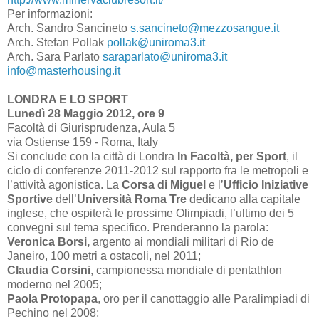
Per informazioni:
Arch. Sandro Sancineto
s.sancineto@mezzosangue.it
Arch. Stefan Pollak
pollak@uniroma3.it
Arch. Sara Parlato
saraparlato@uniroma3.it
info@masterhousing.it
LONDRA E LO SPORT
Lunedì 28 Maggio 2012, ore 9
Facoltà di Giurisprudenza, Aula 5
via Ostiense 159 - Roma, Italy
Si conclude con la città di Londra
In Facoltà, per Sport
, il
ciclo di conferenze 2011-2012 sul rapporto fra le metropoli e
l’attività agonistica. La
Corsa di Miguel
e l’
Ufficio Iniziative
Sportive
dell’
Università Roma Tre
dedicano alla capitale
inglese, che ospiterà le prossime Olimpiadi, l’ultimo dei 5
convegni sul tema specifico. Prenderanno la parola:
Veronica Borsi,
argento ai mondiali militari di Rio de
Janeiro,
100 metri
a ostacoli, nel 2011;
Claudia Corsini
, campionessa mondiale di pentathlon
moderno nel 2005;
Paola Protopapa
, oro per il canottaggio alle Paralimpiadi di
Pechino nel 2008;