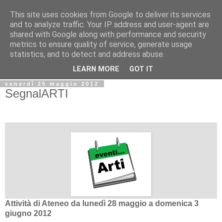
This site uses cookies from Google to deliver its services
Biblio@rti in
and to analyze traffic. Your IP address and user-agent are
shared with Google along with performance and security
metrics to ensure quality of service, generate usage
Il Blog della Biblioteca di Area delle arti per condividere
statistics, and to detect and address abuse.
informazioni iniziative incontri
LEARN MORE
GOT IT
venerdì 25 maggio 2012
SegnalARTI
Attività di Ateneo da lunedì 28 maggio a domenica 3
giugno 2012