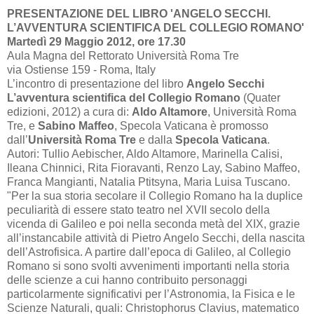
PRESENTAZIONE DEL LIBRO 'ANGELO SECCHI.
L’AVVENTURA SCIENTIFICA DEL COLLEGIO ROMANO'
Martedì 29 Maggio 2012, ore 17.30
Aula Magna del Rettorato Università Roma Tre
via Ostiense 159 - Roma, Italy
L’incontro di presentazione del libro
Angelo Secchi
L’avventura scientifica del Collegio Romano
(Quater
edizioni, 2012) a cura di:
Aldo Altamore
, Università Roma
Tre, e
Sabino Maffeo
, Specola Vaticana è promosso
dall’
Università Roma Tre
e dalla
Specola Vaticana
.
Autori: Tullio Aebischer, Aldo Altamore, Marinella Calisi,
Ileana Chinnici, Rita Fioravanti, Renzo Lay, Sabino Maffeo,
Franca Mangianti, Natalia Ptitsyna, Maria Luisa Tuscano.
"Per la sua storia secolare il Collegio Romano ha la duplice
peculiarità di essere stato teatro nel XVII secolo della
vicenda di Galileo e poi nella seconda metà del XIX, grazie
all’instancabile attività di Pietro Angelo Secchi, della nascita
dell’Astrofisica. A partire dall’epoca di Galileo, al Collegio
Romano si sono svolti avvenimenti importanti nella storia
delle scienze a cui hanno contribuito personaggi
particolarmente significativi per l’Astronomia, la Fisica e le
Scienze Naturali, quali: Christophorus Clavius, matematico