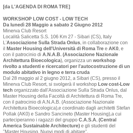
[da L'AGENDA DI ROMA TRE]
WORKSHOP LOW COST - LOW TECH
Da lunedì 28 Maggio a sabato 2 Giugno 2012
Minerva Club Resort
Località Salicetta S.S.
106 Km
27 - Sibari (CS), Italy
L'
Associazione Sulla Strada Onlus
, in collaborazione con
il
Master Housing dell'Università di Roma Tre
e
AK0
, e
con il patrocinio di
A.N.A.B. (Associazione Nazionale
Architettura Bioecologica
), organizza un
workshop
rivolto a studenti e ricercatori per l'autocostruzione di un
modulo abitativo in legno e terra cruda
Dal 28 maggio al 2 giugno
2012, a
Sibari (CS), presso il
Minerva Club Resort, si svolgerà il workshop
Low cost-Low
tech
organizzato dall'Associazione Sulla Strada Onlus, dal
Master Housing della Facoltà di Architettura di Roma Tre,
con il patrocinio di A.N.A.B. (Associazione Nazionale
Architettura Bioecologica),e coordinato dagli architetti Stefan
Pollak (AK0) e Sandro Sancineto (Master Housing),a cui
parteciperanno i ragazzi del gruppo
C.A.S.A. (Central
America Sustainable Architecture)
e gli studenti del
"Master Housing. Nuovi modi di abitare".