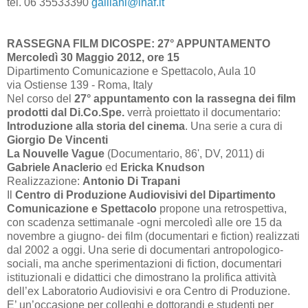
tel. 06 35533390
galliani@inaf.it
RASSEGNA FILM DICOSPE: 27° APPUNTAMENTO
Mercoledì 30 Maggio 2012, ore 15
Dipartimento Comunicazione e Spettacolo, Aula 10
via Ostiense 139 - Roma, Italy
Nel corso del
27° appuntamento con la rassegna dei film
prodotti dal Di.Co.Spe.
verrà proiettato il documentario:
Introduzione alla storia del cinema
. Una serie a cura di
Giorgio De Vincenti
La Nouvelle Vague
(Documentario, 86', DV, 2011) di
Gabriele Anaclerio
ed
Ericka
Knudson
Realizzazione:
Antonio Di Trapani
Il
Centro di Produzione Audiovisivi del Dipartimento
Comunicazione e Spettacolo
propone una retrospettiva,
con scadenza settimanale -ogni mercoledì alle ore 15 da
novembre a giugno- dei film (documentari e fiction) realizzati
dal
2002 a
oggi. Una serie di documentari antropologico-
sociali, ma anche sperimentazioni di fiction, documentari
istituzionali e didattici che dimostrano la prolifica attività
dell’ex Laboratorio Audiovisivi e ora Centro di Produzione.
E’ un’occasione per colleghi e dottorandi e studenti per