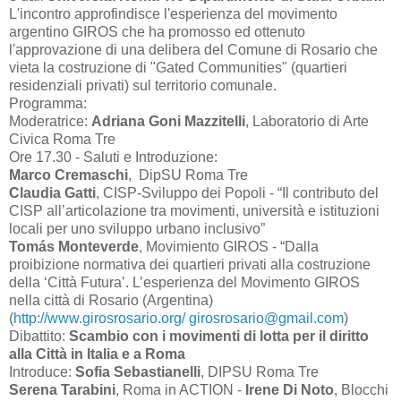
L'incontro approfindisce l'esperienza del movimento
argentino GIROS che ha promosso ed ottenuto
l'approvazione di una delibera del Comune di Rosario che
vieta la costruzione di "Gated Communities" (quartieri
residenziali privati) sul territorio comunale.
Programma:
Moderatrice:
Adriana Goni Mazzitelli
, Laboratorio di Arte
Civica Roma Tre
Ore 17.30 - Saluti e Introduzione:
Marco Cremaschi
, DipSU Roma Tre
Claudia Gatti
, CISP-Sviluppo dei Popoli - “Il contributo del
CISP all’articolazione tra movimenti, università e istituzioni
locali per uno sviluppo urbano inclusivo”
Tomás Monteverde
, Movimiento GIROS - “Dalla
proibizione normativa dei quartieri privati alla costruzione
della ‘Città Futura’. L’esperienza del Movimento GIROS
nella città di Rosario (Argentina)
(
http://www.girosrosario.org/
girosrosario@gmail.com
)
Dibattito:
Scambio con i movimenti di lotta per il diritto
alla Città in Italia e a Roma
Introduce:
Sofia Sebastianelli
, DIPSU Roma Tre
Serena Tarabini
, Roma in ACTION -
Irene Di Noto
, Blocchi