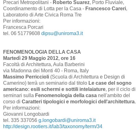
Precari Metropolitani -
Roberto Suarez
, Porto Fluviale,
Coordinamento di Lotta per la Casa -
Francesco Careri
,
Laboratorio di Arte Civica Roma Tre
Per informazioni:
Francesca Porcari
tel. 06 51779608
dipsu@uniroma3.it
FENOMENOLOGIA DELLA CASA
Martedì 29 Maggio 2012, ore 16
Facoltà di Architettura, Aula Barberini
via Madonna dei Monti 40 - Roma, Italy
Massimo Perriccioli
(Scuola di Architettura e Design di
Camerino) terrà un seminario dal titolo
Le case del sogno
americano: esili schermi e sottili intelaiature
, per il ciclo di
seminari sulla
Fenomenologia della casa
nell'ambito del
corso di
Caratteri tipologici e morfologici dell'architettura
.
Per informazioni:
Giovanni Longobardi
tel. 335
337056
g.longobardi@uniroma3.it
http://design.rootiers.it/lab3/taxonomy/term/34