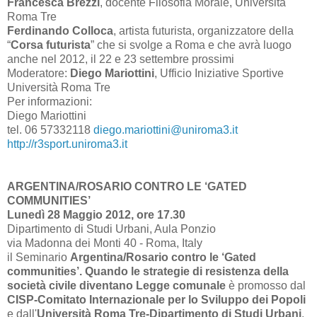
Francesca Brezzi
, docente Filosofia Morale, Università
Roma Tre
Ferdinando Colloca
, artista futurista, organizzatore della
“
Corsa futurista
” che si svolge a Roma e che avrà luogo
anche nel 2012, il 22 e 23 settembre prossimi
Moderatore:
Diego Mariottini
, Ufficio Iniziative Sportive
Università Roma Tre
Per informazioni:
Diego Mariottini
tel. 06 57332118
diego.mariottini@uniroma3.it
http://r3sport.uniroma3.it
ARGENTINA/ROSARIO CONTRO LE ‘GATED
COMMUNITIES’
Lunedì 28 Maggio 2012, ore 17.30
Dipartimento di Studi Urbani, Aula Ponzio
via Madonna dei Monti 40 - Roma, Italy
il Seminario
Argentina/Rosario contro le ‘Gated
communities’. Quando le strategie di resistenza della
società civile diventano Legge comunale
è promosso dal
CISP-Comitato Internazionale per lo Sviluppo dei Popoli
e dall'
Università Roma Tre-Dipartimento di Studi Urbani
.