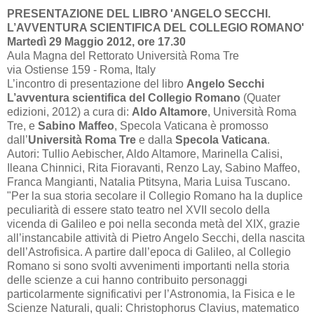
PRESENTAZIONE DEL LIBRO 'ANGELO SECCHI.
L’AVVENTURA SCIENTIFICA DEL COLLEGIO ROMANO'
Martedì 29 Maggio 2012, ore 17.30
Aula Magna del Rettorato Università Roma Tre
via Ostiense 159 - Roma, Italy
L’incontro di presentazione del libro
Angelo Secchi
L’avventura scientifica del Collegio Romano
(Quater
edizioni, 2012) a cura di:
Aldo Altamore
, Università Roma
Tre, e
Sabino Maffeo
, Specola Vaticana è promosso
dall’
Università Roma Tre
e dalla
Specola Vaticana
.
Autori: Tullio Aebischer, Aldo Altamore, Marinella Calisi,
Ileana Chinnici, Rita Fioravanti, Renzo Lay, Sabino Maffeo,
Franca Mangianti, Natalia Ptitsyna, Maria Luisa Tuscano.
"Per la sua storia secolare il Collegio Romano ha la duplice
peculiarità di essere stato teatro nel XVII secolo della
vicenda di Galileo e poi nella seconda metà del XIX, grazie
all’instancabile attività di Pietro Angelo Secchi, della nascita
dell’Astrofisica. A partire dall’epoca di Galileo, al Collegio
Romano si sono svolti avvenimenti importanti nella storia
delle scienze a cui hanno contribuito personaggi
particolarmente significativi per l’Astronomia, la Fisica e le
Scienze Naturali, quali: Christophorus Clavius, matematico