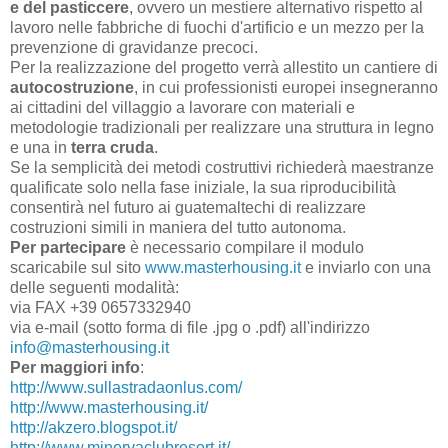
e del pasticcere
, ovvero un mestiere alternativo rispetto al
lavoro nelle fabbriche di fuochi d'artificio e un mezzo per la
prevenzione di gravidanze precoci.
Per la realizzazione del progetto verrà allestito un cantiere di
autocostruzione
, in cui professionisti europei insegneranno
ai cittadini del villaggio a lavorare con materiali e
metodologie tradizionali per realizzare una struttura in legno
e una in
terra cruda
.
Se la semplicità dei metodi costruttivi richiederà maestranze
qualificate solo nella fase iniziale, la sua riproducibilità
consentirà nel futuro ai guatemaltechi di realizzare
costruzioni simili in maniera del tutto autonoma.
Per partecipare
è necessario compilare il modulo
scaricabile sul sito
www.masterhousing.it
e inviarlo con una
delle seguenti modalità:
via FAX +39 0657332940
via e-mail (sotto forma di file .jpg o .pdf) all'indirizzo
info@masterhousing.it
Per maggiori info
:
http://www.sullastradaonlus.com/
http://www.masterhousing.it/
http://akzero.blogspot.it/
http://www.minervaclubresort.it/