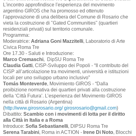
L'incontro approfindisce l'esperienza del movimento
argentino GIROS che ha promosso ed ottenuto
l'approvazione di una delibera del Comune di Rosario che
vieta la costruzione di "Gated Communities" (quartieri
residenziali privati) sul territorio comunale.
Programma:
Moderatrice:
Adriana Goni Mazzitelli
, Laboratorio di Arte
Civica Roma Tre
Ore 17.30 - Saluti e Introduzione:
Marco Cremaschi
, DipSU Roma Tre
Claudia Gatti
, CISP-Sviluppo dei Popoli - “Il contributo del
CISP all’articolazione tra movimenti, università e istituzioni
locali per uno sviluppo urbano inclusivo”
Tomás Monteverde
, Movimiento GIROS - “Dalla
proibizione normativa dei quartieri privati alla costruzione
della ‘Città Futura’. L’esperienza del Movimento GIROS
nella città di Rosario (Argentina)
(
http://www.girosrosario.org/
girosrosario@gmail.com
)
Dibattito:
Scambio con i movimenti di lotta per il diritto
alla Città in Italia e a Roma
Introduce:
Sofia Sebastianelli
, DIPSU Roma Tre
Serena Tarabini
, Roma in ACTION -
Irene Di Noto
, Blocchi