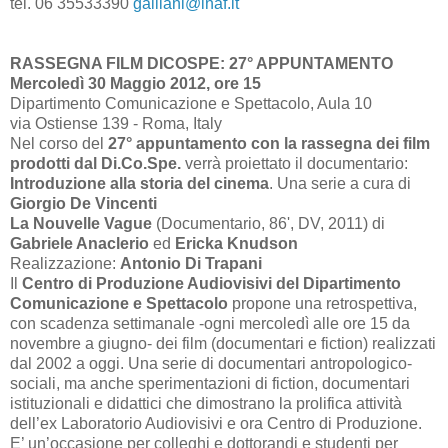
tel. 06 35533390
galliani@inaf.it
RASSEGNA FILM DICOSPE: 27° APPUNTAMENTO
Mercoledì 30 Maggio 2012, ore 15
Dipartimento Comunicazione e Spettacolo, Aula 10
via Ostiense 139 - Roma, Italy
Nel corso del
27° appuntamento con la rassegna dei film
prodotti dal Di.Co.Spe.
verrà proiettato il documentario:
Introduzione alla storia del cinema
. Una serie a cura di
Giorgio De Vincenti
La Nouvelle Vague
(Documentario, 86', DV, 2011) di
Gabriele Anaclerio
ed
Ericka
Knudson
Realizzazione:
Antonio Di Trapani
Il
Centro di Produzione Audiovisivi del Dipartimento
Comunicazione e Spettacolo
propone una retrospettiva,
con scadenza settimanale -ogni mercoledì alle ore 15 da
novembre a giugno- dei film (documentari e fiction) realizzati
dal
2002 a
oggi. Una serie di documentari antropologico-
sociali, ma anche sperimentazioni di fiction, documentari
istituzionali e didattici che dimostrano la prolifica attività
dell’ex Laboratorio Audiovisivi e ora Centro di Produzione.
E’ un’occasione per colleghi e dottorandi e studenti per