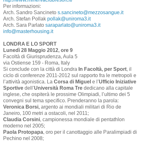
Per informazioni:
Arch. Sandro Sancineto
s.sancineto@mezzosangue.it
Arch. Stefan Pollak
pollak@uniroma3.it
Arch. Sara Parlato
saraparlato@uniroma3.it
info@masterhousing.it
LONDRA E LO SPORT
Lunedì 28 Maggio 2012, ore 9
Facoltà di Giurisprudenza, Aula 5
via Ostiense 159 - Roma, Italy
Si conclude con la città di Londra
In Facoltà, per Sport
, il
ciclo di conferenze 2011-2012 sul rapporto fra le metropoli e
l’attività agonistica. La
Corsa di Miguel
e l’
Ufficio Iniziative
Sportive
dell’
Università Roma Tre
dedicano alla capitale
inglese, che ospiterà le prossime Olimpiadi, l’ultimo dei 5
convegni sul tema specifico. Prenderanno la parola:
Veronica Borsi,
argento ai mondiali militari di Rio de
Janeiro,
100 metri
a ostacoli, nel 2011;
Claudia Corsini
, campionessa mondiale di pentathlon
moderno nel 2005;
Paola Protopapa
, oro per il canottaggio alle Paralimpiadi di
Pechino nel 2008;