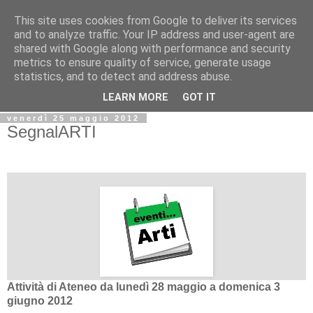
This site uses cookies from Google to deliver its services
Biblio@rti in
and to analyze traffic. Your IP address and user-agent are
shared with Google along with performance and security
metrics to ensure quality of service, generate usage
Il Blog della Biblioteca di Area delle arti per condividere
statistics, and to detect and address abuse.
informazioni iniziative incontri
LEARN MORE
GOT IT
venerdì 25 maggio 2012
SegnalARTI
Attività di Ateneo da lunedì 28 maggio a domenica 3
giugno 2012