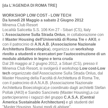
[da L'AGENDA DI ROMA TRE]
WORKSHOP LOW COST - LOW TECH
Da lunedì 28 Maggio a sabato 2 Giugno 2012
Minerva Club Resort
Località Salicetta S.S.
106 Km
27 - Sibari (CS), Italy
L'
Associazione Sulla Strada Onlus
, in collaborazione con
il
Master Housing dell'Università di Roma Tre
e
AK0
, e
con il patrocinio di
A.N.A.B. (Associazione Nazionale
Architettura Bioecologica
), organizza un
workshop
rivolto a studenti e ricercatori per l'autocostruzione di un
modulo abitativo in legno e terra cruda
Dal 28 maggio al 2 giugno
2012, a
Sibari (CS), presso il
Minerva Club Resort, si svolgerà il workshop
Low cost-Low
tech
organizzato dall'Associazione Sulla Strada Onlus, dal
Master Housing della Facoltà di Architettura di Roma Tre,
con il patrocinio di A.N.A.B. (Associazione Nazionale
Architettura Bioecologica),e coordinato dagli architetti Stefan
Pollak (AK0) e Sandro Sancineto (Master Housing),a cui
parteciperanno i ragazzi del gruppo
C.A.S.A. (Central
America Sustainable Architecture)
e gli studenti del
"Master Housing. Nuovi modi di abitare".