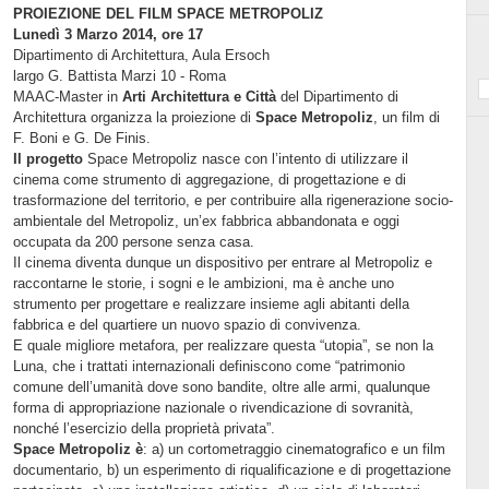
PROIEZIONE DEL FILM SPACE METROPOLIZ
Lunedì 3 Marzo 2014, ore 17
Dipartimento di Architettura, Aula Ersoch
largo G. Battista Marzi 10 - Roma
MAAC-Master in
Arti Architettura e Città
del Dipartimento di
Architettura organizza la proiezione di
Space Metropoliz
, un film di
F. Boni e G. De Finis.
Il progetto
Space Metropoliz nasce con l’intento di utilizzare il
cinema come strumento di aggregazione, di progettazione e di
trasformazione del territorio, e per contribuire alla rigenerazione socio-
ambientale del Metropoliz, un’ex fabbrica abbandonata e oggi
occupata da 200 persone senza casa.
Il cinema diventa dunque un dispositivo per entrare al Metropoliz e
raccontarne le storie, i sogni e le ambizioni, ma è anche uno
strumento per progettare e realizzare insieme agli abitanti della
fabbrica e del quartiere un nuovo spazio di convivenza.
E quale migliore metafora, per realizzare questa “utopia”, se non la
Luna, che i trattati internazionali definiscono come “patrimonio
comune dell’umanità dove sono bandite, oltre alle armi, qualunque
forma di appropriazione nazionale o rivendicazione di sovranità,
nonché l’esercizio della proprietà privata”.
Space Metropoliz è
: a) un cortometraggio cinematografico e un film
documentario, b) un esperimento di riqualificazione e di progettazione