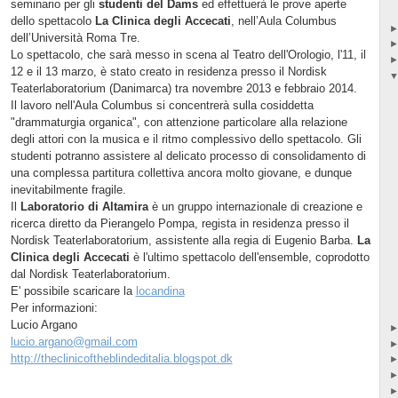
seminario per gli
studenti del Dams
ed effettuerà le prove aperte
dello spettacolo
La Clinica degli Accecati
, nell’Aula Columbus
dell’Università Roma Tre.
Lo spettacolo, che sarà messo in scena al Teatro dell'Orologio, l'11, il
12 e il 13 marzo, è stato creato in residenza presso il Nordisk
Teaterlaboratorium (Danimarca) tra novembre 2013 e febbraio 2014.
Il lavoro nell'Aula Columbus si concentrerà sulla cosiddetta
"drammaturgia organica", con attenzione particolare alla relazione
degli attori con la musica e il ritmo complessivo dello spettacolo. Gli
studenti potranno assistere al delicato processo di consolidamento di
una complessa partitura collettiva ancora molto giovane, e dunque
inevitabilmente fragile.
Il
Laboratorio di Altamira
è un gruppo internazionale di creazione e
ricerca diretto da Pierangelo Pompa, regista in residenza presso il
Nordisk Teaterlaboratorium, assistente alla regia di Eugenio Barba.
La
Clinica degli Accecati
è l'ultimo spettacolo dell'ensemble, coprodotto
dal Nordisk Teaterlaboratorium.
E' possibile scaricare la
locandina
Per informazioni:
Lucio Argano
lucio.argano@gmail.com
http://theclinicoftheblindeditalia.blogspot.dk