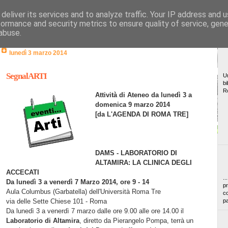
deliver its services and to analyze traffic. Your IP address and 
formance and security metrics to ensure quality of service, gen
abuse.
lunedì 3 marzo 2014
SegnalARTI
Un
bi
R
Attività di Ateneo da lunedì 3 a
domenica 9 marzo 2014
[da L'AGENDA DI ROMA TRE]
DAMS - LABORATORIO DI
ALTAMIRA: LA CLINICA DEGLI
ACCECATI
..
Da lunedì 3 a venerdì 7 Marzo 2014, ore 9 - 14
pr
Aula Columbus (Garbatella) dell'Università Roma Tre
co
via delle Sette Chiese 101 - Roma
pa
Da lunedì 3 a venerdì 7 marzo dalle ore 9.00 alle ore 14.00 il
Laboratorio di Altamira
, diretto da Pierangelo Pompa, terrà un