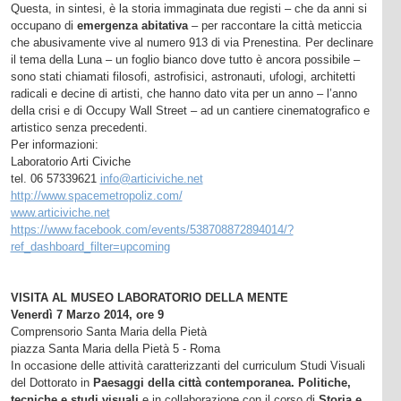
Questa, in sintesi, è la storia immaginata due registi – che da anni si
occupano di
emergenza abitativa
– per raccontare la città meticcia
che abusivamente vive al numero 913 di via Prenestina. Per declinare
il tema della Luna – un foglio bianco dove tutto è ancora possibile –
sono stati chiamati filosofi, astrofisici, astronauti, ufologi, architetti
radicali e decine di artisti, che hanno dato vita per un anno – l’anno
della crisi e di Occupy Wall Street – ad un cantiere cinematografico e
artistico senza precedenti.
Per informazioni:
Laboratorio Arti Civiche
tel. 06 57339621
info@articiviche.net
http://www.spacemetropoliz.com/
www.articiviche.net
https://www.facebook.com/events/538708872894014/?
ref_dashboard_filter=upcoming
VISITA AL MUSEO LABORATORIO DELLA MENTE
Venerdì 7 Marzo 2014, ore 9
Comprensorio Santa Maria della Pietà
piazza Santa Maria della Pietà 5 - Roma
In occasione delle attività caratterizzanti del curriculum Studi Visuali
del Dottorato in
Paesaggi della città contemporanea. Politiche,
tecniche e studi visuali
e in collaborazione con il corso di
Storia e