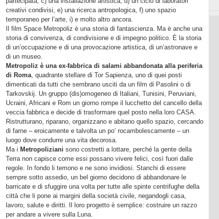
partecipata, c) una installazione artistica, d) un ciclo di laboratori
creativi condivisi, e) una ricerca antropologica, f) uno spazio
temporaneo per l’arte, i) e molto altro ancora.
Il film Space Metropoliz è una storia di fantascienza. Ma è anche una
storia di convivenza, di condivisione e di impegno politico. È la storia
di un’occupazione e di una provocazione artistica, di un’astronave e
di un museo.
Metropoliz è una ex-fabbrica di salami abbandonata alla periferia
di Roma
, quadrante stellare di Tor Sapienza, uno di quei posti
dimenticati da tutti che sembrano usciti da un film di Pasolini o di
Tarkovskij. Un gruppo (dis)omogeneo di Italiani, Tunisini, Peruviani,
Ucraini, Africani e Rom un giorno rompe il lucchetto del cancello della
veccia fabbrica e decide di trasformare quel posto nella loro CASA.
Ristrutturano, riparano, organizzano e abitano quello spazio, cercando
di farne – eroicamente e talvolta un po’ rocambolescamente – un
luogo dove condurre una vita decorosa.
Ma i
Metropoliziani
sono costretti a lottare, perché la gente della
Terra non capisce come essi possano vivere felici, così fuori dalle
regole. In fondo li temono e ne sono invidiosi. Stanchi di essere
sempre sotto assedio, un bel giorno decidono di abbandonare le
barricate e di sfuggire una volta per tutte alle spinte centrifughe della
città che li pone ai margini della società civile, negandogli casa,
lavoro, salute e diritti. Il loro progetto è semplice: costruire un razzo
per andare a vivere sulla Luna.