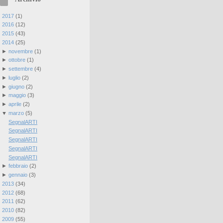
►
2017
(
1
)
►
2016
(
12
)
►
2015
(
43
)
▼
2014
(
25
)
►
novembre
(
1
)
►
ottobre
(
1
)
►
settembre
(
4
)
►
luglio
(
2
)
►
giugno
(
2
)
►
maggio
(
3
)
►
aprile
(
2
)
▼
marzo
(
5
)
SegnalARTI
SegnalARTI
SegnalARTI
SegnalARTI
SegnalARTI
►
febbraio
(
2
)
►
gennaio
(
3
)
►
2013
(
34
)
►
2012
(
68
)
►
2011
(
62
)
►
2010
(
82
)
►
2009
(
55
)