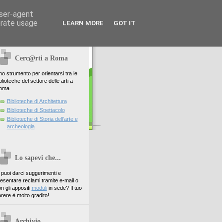
user-agent
erate usage
LEARN MORE
GOT IT
Cerc@rti a Roma
o strumento per orientarsi tra le
blioteche del settore delle arti a
oma
Biblioteche di Architettura
Biblioteche di Spettacolo
Biblioteche di Storia dell'arte e
archeologia
Lo sapevi che...
. puoi darci suggerimenti e
esentare reclami tramite e-mail o
n gli appositi
moduli
in sede? Il tuo
rere è molto gradito!
Archivio