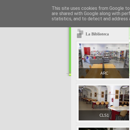
This site uses cookies from Google to 
are shared with Google along with per
statistics, and to detect and address 
La Biblioteca
ARC
CLS1