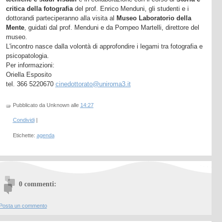
critica della fotografia
del prof.
Enrico Menduni
, gli studenti e i
dottorandi parteciperanno alla visita al
Museo Laboratorio della
Mente
, guidati dal prof. Menduni e da Pompeo Martelli, direttore del
museo.
L'incontro nasce dalla volontà di approfondire i legami tra fotografia e
psicopatologia.
Per informazioni:
Oriella Esposito
tel. 366 5220670
cinedottorato@uniroma3.it
Pubblicato da Unknown
alle
14:27
Condividi
|
Etichette:
agenda
0 commenti:
Posta un commento