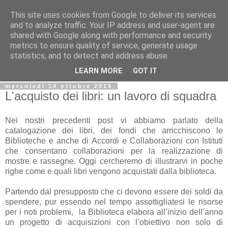
This site uses cookies from Google to deliver its services
Biblio@rti in
and to analyze traffic. Your IP address and user-agent are
shared with Google along with performance and security
metrics to ensure quality of service, generate usage
Il Blog della Biblioteca di Area delle arti per condividere
statistics, and to detect and address abuse.
informazioni iniziative incontri
LEARN MORE
GOT IT
mercoledì 14 ottobre 2015
L'acquisto dei libri: un lavoro di squadra
Nei nostri precedenti post vi abbiamo parlato della
catalogazione dei libri, dei fondi che arricchiscono le
Biblioteche e anche di Accordi e Collaborazioni con Istituti
che consentano collaborazioni per la realizzazione di
mostre e rassegne. Oggi cercheremo di illustrarvi in poche
righe come e quali libri vengono acquistati dalla biblioteca.
Partendo dal presupposto che ci devono essere dei soldi da
spendere, pur essendo nel tempo assottigliatesi le risorse
per i noti problemi, la Biblioteca elabora all’inizio dell’anno
un progetto di acquisizioni con l’obiettivo non solo di