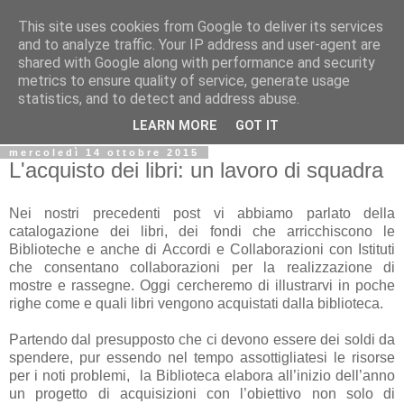
This site uses cookies from Google to deliver its services
Biblio@rti in
and to analyze traffic. Your IP address and user-agent are
shared with Google along with performance and security
metrics to ensure quality of service, generate usage
Il Blog della Biblioteca di Area delle arti per condividere
statistics, and to detect and address abuse.
informazioni iniziative incontri
LEARN MORE
GOT IT
mercoledì 14 ottobre 2015
L'acquisto dei libri: un lavoro di squadra
Nei nostri precedenti post vi abbiamo parlato della
catalogazione dei libri, dei fondi che arricchiscono le
Biblioteche e anche di Accordi e Collaborazioni con Istituti
che consentano collaborazioni per la realizzazione di
mostre e rassegne. Oggi cercheremo di illustrarvi in poche
righe come e quali libri vengono acquistati dalla biblioteca.
Partendo dal presupposto che ci devono essere dei soldi da
spendere, pur essendo nel tempo assottigliatesi le risorse
per i noti problemi, la Biblioteca elabora all’inizio dell’anno
un progetto di acquisizioni con l’obiettivo non solo di