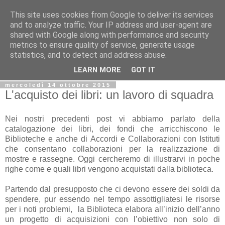
This site uses cookies from Google to deliver its services
Biblio@rti in
and to analyze traffic. Your IP address and user-agent are
shared with Google along with performance and security
metrics to ensure quality of service, generate usage
Il Blog della Biblioteca di Area delle arti per condividere
statistics, and to detect and address abuse.
informazioni iniziative incontri
LEARN MORE
GOT IT
mercoledì 14 ottobre 2015
L'acquisto dei libri: un lavoro di squadra
Nei nostri precedenti post vi abbiamo parlato della
catalogazione dei libri, dei fondi che arricchiscono le
Biblioteche e anche di Accordi e Collaborazioni con Istituti
che consentano collaborazioni per la realizzazione di
mostre e rassegne. Oggi cercheremo di illustrarvi in poche
righe come e quali libri vengono acquistati dalla biblioteca.
Partendo dal presupposto che ci devono essere dei soldi da
spendere, pur essendo nel tempo assottigliatesi le risorse
per i noti problemi, la Biblioteca elabora all’inizio dell’anno
un progetto di acquisizioni con l’obiettivo non solo di