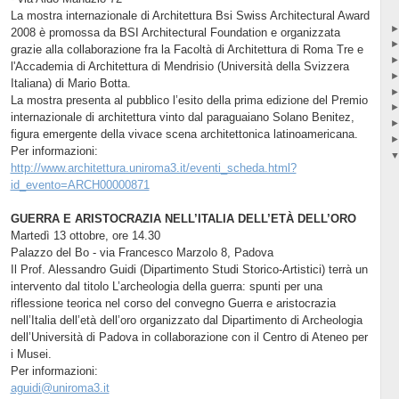
La mostra internazionale di Architettura Bsi Swiss Architectural Award
2008 è promossa da BSI Architectural Foundation e organizzata
grazie alla collaborazione fra la Facoltà di Architettura di Roma Tre e
l'Accademia di Architettura di Mendrisio (Università della Svizzera
Italiana) di Mario Botta.
La mostra presenta al pubblico l’esito della prima edizione del Premio
internazionale di architettura vinto dal paraguaiano Solano Benitez,
figura emergente della vivace scena architettonica latinoamericana.
Per informazioni:
http://www.architettura.uniroma3.it/eventi_scheda.html?
id_evento=ARCH00000871
GUERRA E ARISTOCRAZIA NELL’ITALIA DELL’ETÀ DELL’ORO
Martedì 13 ottobre, ore 14.30
Palazzo del Bo - via Francesco Marzolo 8, Padova
Il Prof. Alessandro Guidi (Dipartimento Studi Storico-Artistici) terrà un
intervento dal titolo L’archeologia della guerra: spunti per una
riflessione teorica nel corso del convegno Guerra e aristocrazia
nell’Italia dell’età dell’oro organizzato dal Dipartimento di Archeologia
dell’Università di Padova in collaborazione con il Centro di Ateneo per
i Musei.
Per informazioni:
aguidi@uniroma3.it