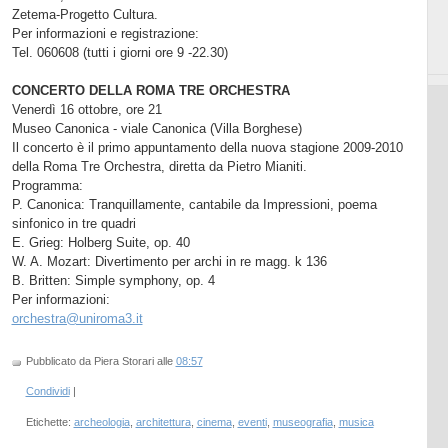
Zetema-Progetto Cultura.
Per informazioni e registrazione:
Tel. 060608 (tutti i giorni ore 9 -22.30)
CONCERTO DELLA ROMA TRE ORCHESTRA
Venerdì 16 ottobre, ore 21
Museo Canonica - viale Canonica (Villa Borghese)
Il concerto è il primo appuntamento della nuova stagione 2009-2010
della Roma Tre Orchestra, diretta da Pietro Mianiti.
Programma:
P. Canonica: Tranquillamente, cantabile da Impressioni, poema
sinfonico in tre quadri
E. Grieg: Holberg Suite, op. 40
W. A. Mozart: Divertimento per archi in re magg. k 136
B. Britten: Simple symphony, op. 4
Per informazioni:
orchestra@uniroma3.it
Pubblicato da Piera Storari
alle
08:57
Condividi
|
Etichette:
archeologia
,
architettura
,
cinema
,
eventi
,
museografia
,
musica