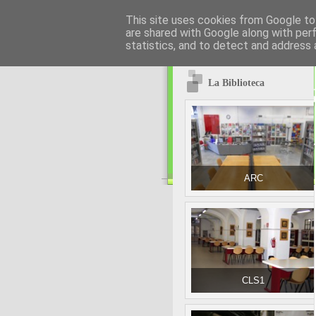
This site uses cookies from Google to 
are shared with Google along with per
statistics, and to detect and address 
La Biblioteca
ARC
CLS1