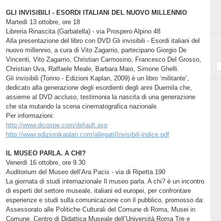
GLI INVISIBILI - ESORDI ITALIANI DEL NUOVO MILLENNIO
Martedì 13 ottobre, ore 18
Libreria Rinascita (Garbatella) - via Prospero Alpino 48
Alla presentazione del libro con DVD Gli invisibili - Esordi italiani del
nuovo millennio, a cura di Vito Zagarrio, partecipano Giorgio De
Vincenti, Vito Zagarrio, Christian Carmosino, Francesco Del Grosso,
Christian Uva, Raffaele Meale, Barbara Maio, Simone Ghelli.
Gli invisibili (Torino - Edizioni Kaplan, 2009) è un libro ‘militante’,
dedicato alla generazione degli esordienti degli anni Duemila che,
assieme al DVD accluso, testimonia la nascita di una generazione
che sta mutando la scena cinematografica nazionale.
Per informazioni:
http://www.dicospe.com/default.asp
http://www.edizionikaplan.com/allegati/Invisibili-indice.pdf
IL MUSEO PARLA. A CHI?
Venerdì 16 ottobre, ore 9.30
Auditorium del Museo dell’Ara Pacis - via di Ripetta 190
La giornata di studi internazionale Il museo parla. A chi? è un incontro
di esperti del settore museale, italiani ed europei, per confrontare
esperienze e studi sulla comunicazione con il pubblico, promosso da:
Assessorato alle Politiche Culturali del Comune di Roma, Musei in
Comune, Centro di Didattica Museale dell’Università Roma Tre e