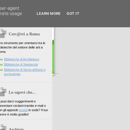
user-agent
erate usage
LEARN MORE
GOT IT
Cerc@rti a Roma
o strumento per orientarsi tra le
blioteche del settore delle arti a
oma
Biblioteche di Architettura
Biblioteche di Spettacolo
Biblioteche di Storia dell'arte e
archeologia
Lo sapevi che...
. puoi darci suggerimenti e
esentare reclami tramite e-mail o
n gli appositi
moduli
in sede? Il tuo
rere è molto gradito!
Archivio