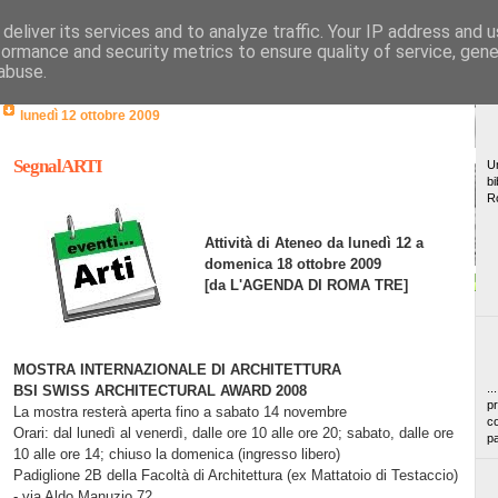
deliver its services and to analyze traffic. Your IP address and 
formance and security metrics to ensure quality of service, gen
abuse.
lunedì 12 ottobre 2009
SegnalARTI
Un
bi
R
Attività di Ateneo da lunedì 12 a
domenica 18 ottobre 2009
[da L'AGENDA DI ROMA TRE]
MOSTRA INTERNAZIONALE DI ARCHITETTURA
..
BSI SWISS ARCHITECTURAL AWARD 2008
pr
La mostra resterà aperta fino a sabato 14 novembre
co
Orari: dal lunedì al venerdì, dalle ore 10 alle ore 20; sabato, dalle ore
pa
10 alle ore 14; chiuso la domenica (ingresso libero)
Padiglione 2B della Facoltà di Architettura (ex Mattatoio di Testaccio)
- via Aldo Manuzio 72