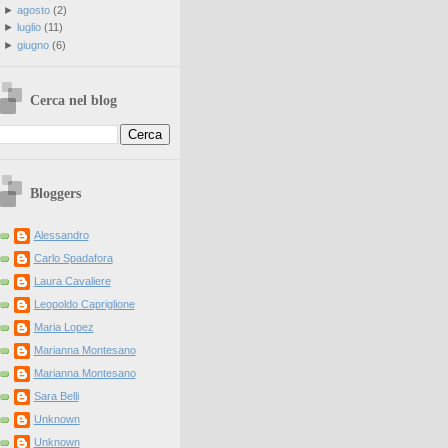
►
agosto
(
2
)
►
luglio
(
11
)
►
giugno
(
6
)
Cerca nel blog
Bloggers
Alessandro
Carlo Spadafora
Laura Cavaliere
Leopoldo Capriglione
Maria Lopez
Marianna Montesano
Marianna Montesano
Sara Belli
Unknown
Unknown