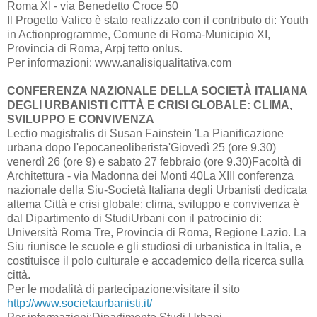
Roma XI - via Benedetto Croce 50
Il Progetto Valico è stato realizzato con il contributo di: Youth
in Actionprogramme, Comune di Roma-Municipio XI,
Provincia di Roma, Arpj tetto onlus.
Per informazioni: www.analisiqualitativa.com
CONFERENZA NAZIONALE DELLA SOCIETÀ ITALIANA
DEGLI URBANISTI CITTÀ E CRISI GLOBALE: CLIMA,
SVILUPPO E CONVIVENZA
Lectio magistralis di Susan Fainstein 'La Pianificazione
urbana dopo l'epocaneoliberista'Giovedì 25 (ore 9.30)
venerdì 26 (ore 9) e sabato 27 febbraio (ore 9.30)Facoltà di
Architettura - via Madonna dei Monti 40La XIII conferenza
nazionale della Siu-Società Italiana degli Urbanisti dedicata
altema Città e crisi globale: clima, sviluppo e convivenza è
dal Dipartimento di StudiUrbani con il patrocinio di:
Università Roma Tre, Provincia di Roma, Regione Lazio. La
Siu riunisce le scuole e gli studiosi di urbanistica in Italia, e
costituisce il polo culturale e accademico della ricerca sulla
città.
Per le modalità di partecipazione:visitare il sito
http://www.societaurbanisti.it/