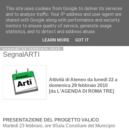
This site uses cookies from Google to deliver its services
Biblio@rti in
and to analyze traffic. Your IP address and user-agent are
shared with Google along with performance and security
metrics to ensure quality of service, generate usage
Il Blog della Biblioteca di Area delle arti per condividere
statistics, and to detect and address abuse.
informazioni iniziative incontri
LEARN MORE
GOT IT
venerdì 19 febbraio 2010
SegnalARTI
Attività di Ateneo da lunedì 22 a
domenica 29 febbraio 2010
[da L'AGENDA DI ROMA TRE]
PRESENTAZIONE DEL PROGETTO VALICO
Martedì 23 febbraio, ore 9Sala Consiliare del Municipio