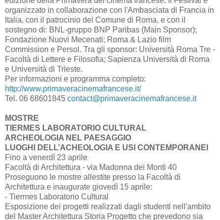
edizione della Primavera del cinema francese. Il Festival è
organizzato in collaborazione con l'Ambasciata di Francia in
Italia, con il patrocinio del Comune di Roma, e con il
sostegno di: BNL-gruppo BNP Paribas (Main Sponsor);
Fondazione Nuovi Mecenati; Roma & Lazio film
Commission e Persol. Tra gli sponsor: Università Roma Tre -
Facoltà di Lettere e Filosofia; Sapienza Università di Roma
e Università di Trieste.
Per informazioni e programma completo:
http://www.primaveracinemafrancese.it/
Tel. 06 68601845
contact@primaveracinemafrancese.it
MOSTRE
TIERMES LABORATORIO CULTURAL
ARCHEOLOGIA NEL PAESAGGIO
LUOGHI DELL’ACHEOLOGIA E USI CONTEMPORANEI
Fino a venerdì 23 aprile
Facoltà di Architettura - via Madonna dei Monti 40
Proseguono le mostre allestite presso la Facoltà di
Architettura e inaugurate giovedì 15 aprile:
- Tiermes Laboratorio Cultural
Esposizione dei progetti realizzati dagli studenti nell'ambito
del Master Architettura Storia Progetto che prevedono sia