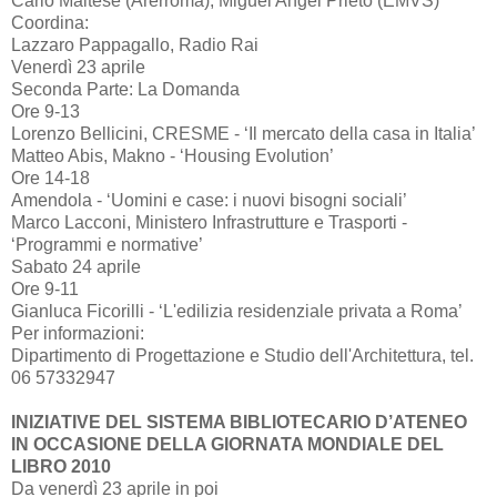
Carlo Maltese (Arerroma), Miguel Angel Prieto (EMVS)
Coordina:
Lazzaro Pappagallo, Radio Rai
Venerdì 23 aprile
Seconda Parte: La Domanda
Ore 9-13
Lorenzo Bellicini, CRESME - ‘Il mercato della casa in Italia’
Matteo Abis, Makno - ‘Housing Evolution’
Ore 14-18
Amendola - ‘Uomini e case: i nuovi bisogni sociali’
Marco Lacconi, Ministero Infrastrutture e Trasporti -
‘Programmi e normative’
Sabato 24 aprile
Ore 9-11
Gianluca Ficorilli - ‘L'edilizia residenziale privata a Roma’
Per informazioni:
Dipartimento di Progettazione e Studio dell'Architettura, tel.
06 57332947
INIZIATIVE DEL SISTEMA BIBLIOTECARIO D’ATENEO
IN OCCASIONE DELLA GIORNATA MONDIALE DEL
LIBRO 2010
Da venerdì 23 aprile in poi