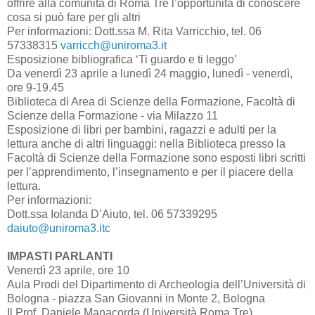
offrire alla comunità di Roma Tre l’opportunità di conoscere
cosa si può fare per gli altri
Per informazioni: Dott.ssa M. Rita Varricchio, tel. 06
57338315
varricch@uniroma3.it
Esposizione bibliografica ‘Ti guardo e ti leggo’
Da venerdì 23 aprile a lunedì 24 maggio, lunedì - venerdì,
ore 9-19.45
Biblioteca di Area di Scienze della Formazione, Facoltà di
Scienze della Formazione - via Milazzo 11
Esposizione di libri per bambini, ragazzi e adulti per la
lettura anche di altri linguaggi: nella Biblioteca presso la
Facoltà di Scienze della Formazione sono esposti libri scritti
per l’apprendimento, l’insegnamento e per il piacere della
lettura.
Per informazioni:
Dott.ssa Iolanda D’Aiuto, tel. 06 57339295
daiuto@uniroma3.itc
IMPASTI PARLANTI
Venerdì 23 aprile, ore 10
Aula Prodi del Dipartimento di Archeologia dell’Università di
Bologna - piazza San Giovanni in Monte 2, Bologna
Il Prof. Daniele Manacorda (Università Roma Tre)