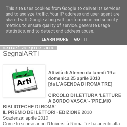
This site uses cookies from Google to deliver its services
Biblio@rti in
and to analyze traffic. Your IP address and user-agent are
shared with Google along with performance and security
metrics to ensure quality of service, generate usage
Il Blog della Biblioteca di Area delle arti per condividere
statistics, and to detect and address abuse.
informazioni iniziative incontri
LEARN MORE
GOT IT
martedì 20 aprile 2010
SegnalARTI
Attività di Ateneo da lunedì 19 a
domenica 25 aprile 2010
[da L'AGENDA DI ROMA TRE]
CIRCOLO DI LETTURA ‘LETTURE
A BORDO VASCA’ - ‘PRE.MIO
BIBLIOTECHE DI ROMA’
IL PREMIO DEI LETTORI - EDIZIONE 2010
Scadenza: aprile 2010
Come lo scorso anno l'Università Roma Tre ha aderito alla