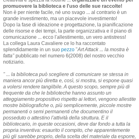
promuovere la biblioteca e l'uso delle sue raccolte!
Non è per niente facile, né uno svago ... al contrario è un
grande investimento, ma un piacevole investimento!
Dopo la fase di ideazione e progettazione, la pianificazione
delle risorse e dei tempi, la parte organizzativa e il piano di
comunicazione ... ecco l'allestimento, un vero antistress!
La collega Laura Cavaliere ce lo ha raccontato
splendidamente in un suo
pezzo
"
Art Attack ... la mostra è
fatta"
pubblicato nel numero 6(2008) del nostro vecchio
notiziario.
" ... la biblioteca può scegliere di comunicare se stessa in
maniera ancor più diretta e, così, si mostra, si espone quasi
a volersi rendere tangilbile. A questo scopo, sempre più di
frequente da che le biblioteche hanno assunto un
atteggiamento propositivo rispetto ai lettori, vengono allestite
mostre bibliografiche o, più semplicemente, piccole mostre
permanenti o semi permanenti che documentino il
posseduto o attestino l'attività della struttura. E il
bibliotecario, in queste occasioni, deve dar fondo a tutta la
propria inventiva: esaurito il compito, che apparentemente
più gli sarebbe proprio, della scelta del materiale da esporre,