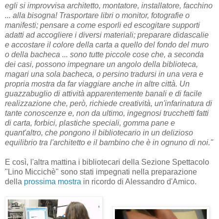
egli si improvvisa architetto, montatore, installatore, facchino
... alla bisogna! Trasportare libri o monitor, fotografie o
manifesti; pensare a come esporli ed escogitare supporti
adatti ad accogliere i diversi materiali; preparare didascalie
e accostare il colore della carta a quello del fondo del muro
o della bacheca ... sono tutte piccole cose che, a seconda
dei casi, possono impegnare un angolo della biblioteca,
magari una sola bacheca, o persino tradursi in una vera e
propria mostra da far viaggiare anche in altre città. Un
guazzabuglio di attività apparentemente banali e di facile
realizzazione che, però, richiede creatività, un'infarinatura di
tante conoscenze e, non da ultimo, ingegnosi trucchetti fatti
di carta, forbici, plastiche speciali, gomma pane e
quant'altro, che pongono il bibliotecario in un delizioso
equilibrio tra l'architetto e il bambino che è in ognuno di noi."
E così, l'altra mattina i bibliotecari della Sezione Spettacolo
"Lino Miccichè" sono stati impegnati nella preparazione
della
prossima mostra
in ricordo di Alessandro d'Amico.