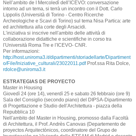
Nell’ambito de I Mercoledì dell’ICEVO: conversazione
intorno ad un tema, si terrà un incontro con il Dott. Carlo
Lippolis (Università di Torino - Centro Ricerche
Archeologiche e Scavi di Torino) sul tema Nisa Partica: arte
ed architettura alla corte degli Arsacidi.
L'iniziativa si inscrive nell'ambito delle attività di
collaborazione didattiche e scientifiche in corso tra
l'Università Roma Tre e l'ICEVO- CNR.
Per informazioni:
http://host.uniroma3.it/dipartimenti/storiadellarte/Dipartiment
o/File/Iniziative_culturali/23022011.pdf
Prof.ssa Rita Dolce,
rdolce@uniroma3.it
ESTRATEGIAS DE PROYECTO
Master in Housing
Giovedì 24 (ore 14), venerdì 25 e sabato 26 febbraio (ore 9)
Sala del Consiglio (secondo piano) del DIPSA-Dipartimento
di Progettazione e Studio dell'Architettura - piazza della
Repubblica 10
Nell'ambito del Master in Housing, promosso dalla Facoltà
di Architettura, il Prof. Andrès Canovas (Departemento de
proyectos Arquitectònicos, coordinatore del Grupo de