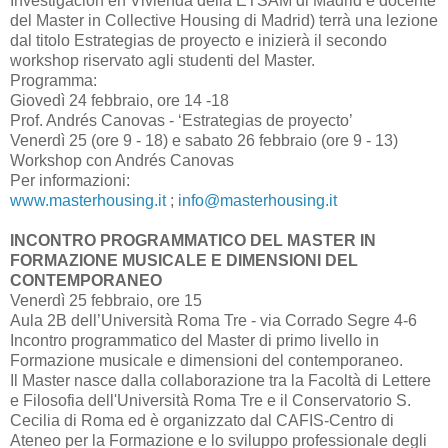
Investigaciòn en Vivienda della ETSAM di Madrid e docente
del Master in Collective Housing di Madrid) terrà una lezione
dal titolo Estrategias de proyecto e inizierà il secondo
workshop riservato agli studenti del Master.
Programma:
Giovedì 24 febbraio, ore 14 -18
Prof. Andrés Canovas - ‘Estrategias de proyecto’
Venerdì 25 (ore 9 - 18) e sabato 26 febbraio (ore 9 - 13)
Workshop con Andrés Canovas
Per informazioni:
www.masterhousing.it
;
info@masterhousing.it
INCONTRO PROGRAMMATICO DEL MASTER IN
FORMAZIONE MUSICALE E DIMENSIONI DEL
CONTEMPORANEO
Venerdì 25 febbraio, ore 15
Aula 2B dell’Università Roma Tre - via Corrado Segre 4-6
Incontro programmatico del Master di primo livello in
Formazione musicale e dimensioni del contemporaneo.
Il Master nasce dalla collaborazione tra la Facoltà di Lettere
e Filosofia dell'Università Roma Tre e il Conservatorio S.
Cecilia di Roma ed è organizzato dal CAFIS-Centro di
Ateneo per la Formazione e lo sviluppo professionale degli