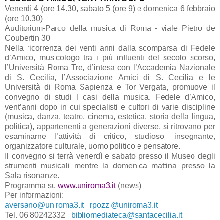
Venerdì 4 (ore 14.30, sabato 5 (ore 9) e domenica 6 febbraio
(ore 10.30)
Auditorium-Parco della musica di Roma - viale Pietro de
Coubertin 30
Nella ricorrenza dei venti anni dalla scomparsa di Fedele
d’Amico, musicologo tra i più influenti del secolo scorso,
l’Università Roma Tre, d’intesa con l’Accademia Nazionale
di S. Cecilia, l’Associazione Amici di S. Cecilia e le
Università di Roma Sapienza e Tor Vergata, promuove il
convegno di studi I casi della musica. Fedele d’Amico,
vent’anni dopo in cui specialisti e cultori di varie discipline
(musica, danza, teatro, cinema, estetica, storia della lingua,
politica), appartenenti a generazioni diverse, si ritrovano per
esaminarne l’attività di critico, studioso, insegnante,
organizzatore culturale, uomo politico e pensatore.
Il convegno si terrà venerdì e sabato presso il Museo degli
strumenti musicali mentre la domenica mattina presso
la
Sala
risonanze.
Programma su
www.uniroma3.it
(news)
Per informazioni:
aversano@uniroma3.it
rpozzi@uniroma3.it
Tel. 06 80242332
bibliomediateca@santacecilia.it