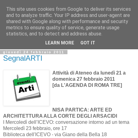
This site uses cookies from Google to deliver its services
Biblio@rti in
and to analyze traffic. Your IP address and user-agent are
shared with Google along with performance and security
metrics to ensure quality of service, generate usage
Il Blog della Biblioteca di Area delle arti per condividere
statistics, and to detect and address abuse.
informazioni iniziative incontri
LEARN MORE
GOT IT
giovedì 24 febbraio 2011
SegnalARTI
Attività di Ateneo da lunedì 21 a
domenica 27 febbraio 2011
[da L'AGENDA DI ROMA TRE]
NISA PARTICA: ARTE ED
ARCHITETTURA ALLA CORTE DEGLI ARSACIDI
I Mercoledì dell’ICEVO: conversazione intorno ad un tema
Mercoledì 23 febbraio, ore 17
Biblioteca dell'ICEVO - via Giano della Bella 18