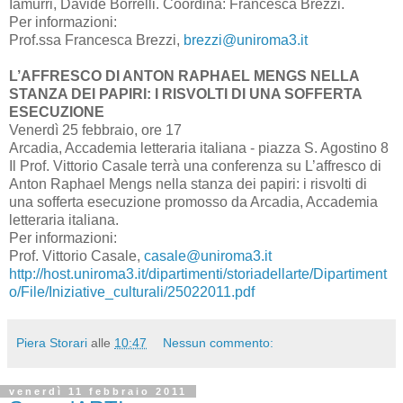
Iamurri, Davide Borrelli. Coordina: Francesca Brezzi.
Per informazioni:
Prof.ssa Francesca Brezzi,
brezzi@uniroma3.it
L’AFFRESCO DI ANTON RAPHAEL MENGS NELLA
STANZA DEI PAPIRI: I RISVOLTI DI UNA SOFFERTA
ESECUZIONE
Venerdì 25 febbraio, ore 17
Arcadia, Accademia letteraria italiana - piazza S. Agostino 8
Il Prof. Vittorio Casale terrà una conferenza su L’affresco di
Anton Raphael Mengs nella stanza dei papiri: i risvolti di
una sofferta esecuzione promosso da Arcadia, Accademia
letteraria italiana.
Per informazioni:
Prof. Vittorio Casale,
casale@uniroma3.it
http://host.uniroma3.it/dipartimenti/storiadellarte/Dipartiment
o/File/Iniziative_culturali/25022011.pdf
Piera Storari
alle
10:47
Nessun commento:
venerdì 11 febbraio 2011