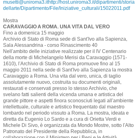
musetti@uniroma3.it
http://host.uniroma3.it/dipartimenti/storia
dellarte/Dipartimento/File/Iniziative_culturali/15022011.pdf
Mostra
CARAVAGGIO A ROMA. UNA VITA DAL VERO
Fino a domenica 15 maggio
Archivio di Stato di Roma sede di Sant'Ivo alla Sapienza,
Sala Alessandrina - corso Rinascimento 40
Nell'ambito delle iniziative realizzate per il IV Centenario
della morte di Michelangelo Merisi da Caravaggio (1571-
1610), l'Archivio di Stato di Roma promuove fino al 15
maggio 2011 nella sede di Sant'Ivo alla Sapienza la mostra
Caravaggio a Roma. Una vita dal vero, unica, di taglio
assolutamente nuovo, costruita su documenti originali,
restaurati e conservati presso lo stesso Archivio, che
svelano fatti salienti della vicenda umana e artistica del
grande pittore e aspetti finora sconosciuti legati all'ambiente
intellettuale, culturale e artistico frequentato dal maestro
lombardo nel periodo vissuto a Roma. La mostra, ideata e
diretta da Eugenio Lo Sardo e a cura di Orietta Verdi e
Michele Di Sivo, è organizzata da Mondo Mostre, sotto l'Alto
Patronato del Presidente della Repubblica, in
collaborazione con il Ministero per i Beni e le Attività