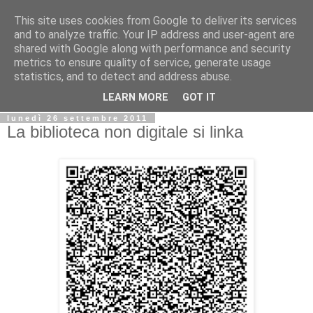
This site uses cookies from Google to deliver its services
Biblio@rti in
and to analyze traffic. Your IP address and user-agent are
shared with Google along with performance and security
metrics to ensure quality of service, generate usage
Il Blog della Biblioteca di Area delle arti per condividere
statistics, and to detect and address abuse.
informazioni iniziative incontri
LEARN MORE
GOT IT
lunedì 26 settembre 2011
La biblioteca non digitale si linka