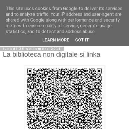
This site uses cookies from Google to deliver its services
Biblio@rti in
and to analyze traffic. Your IP address and user-agent are
shared with Google along with performance and security
metrics to ensure quality of service, generate usage
Il Blog della Biblioteca di Area delle arti per condividere
statistics, and to detect and address abuse.
informazioni iniziative incontri
LEARN MORE
GOT IT
lunedì 26 settembre 2011
La biblioteca non digitale si linka